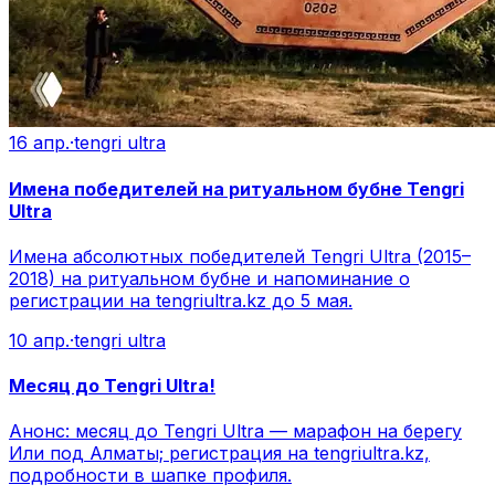
16 апр.
·
tengri ultra
Имена победителей на ритуальном бубне Tengri
Ultra
Имена абсолютных победителей Tengri Ultra (2015–
2018) на ритуальном бубне и напоминание о
регистрации на tengriultra.kz до 5 мая.
10 апр.
·
tengri ultra
Месяц до Tengri Ultra!
Анонс: месяц до Tengri Ultra — марафон на берегу
Или под Алматы; регистрация на tengriultra.kz,
подробности в шапке профиля.