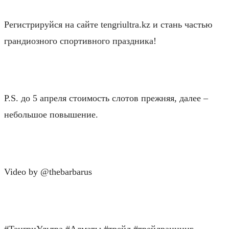
Регистрируйся на сайте tengriultra.kz и стань частью
грандиозного спортивного праздника!
⠀
P.S. до 5 апреля стоимость слотов прежняя, далее –
небольшое повышение.
⠀
Video by @thebarbarus
⠀
#ТенгриУльтра #Алматы #трейл #трейлраннинг