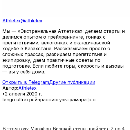
Athletex
@
athletex
Мы — «Экстремальная Атлетика»: делаем старты и
делимся опытом о трейлраннинге, гонках с
препятствиями, велогонках и скандинавской
ходьбе в Казахстане. Рассказываем просто о
сложных трассах, разбираем препятствия и
экипировку, даем практичные советы по
подготовке. Если любите горы, скорость и вызовы
— вы у себя дома.
Открыть в Telegram
Другие публикации
Автор
:
Athletex
•
2 апреля 2020 г.
tengri ultra
трейлраннинг
ультрамарафон
⠀
В этом году Марафон Великой степи пройдет с 2 по 4