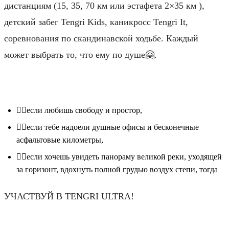
дистанциям (15, 35, 70 км или эстафета 2×35 км ),
детский забег Tengri Kids, каникросс Tengri It,
соревнования по скандинавской ходьбе. Каждый
может выбрать то, что ему по душе🤗.
⠀
🏃‍♂️если любишь свободу и простор,
🏃‍♂️если тебе надоели душные офисы и бесконечные
асфальтовые километры,
🏃‍♂️если хочешь увидеть панораму великой реки, уходящей
за горизонт, вдохнуть полной грудью воздух степи, тогда
УЧАСТВУЙ В TENGRI ULTRA!
⠀