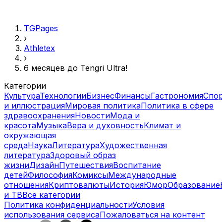
TGPages
›
Athletex
›
6 месяцев до Tengri Ultra!
Категории
Культура
Технологии
Бизнес
Финансы
Гастрономия
Спо
и иллюстрация
Мировая политика
Политика в сфере
здравоохранения
Новости
Мода и
красота
Музыка
Вера и духовность
Климат и
окружающая
среда
Наука
Литература
Художественная
литература
Здоровый образ
жизни
Дизайн
Путешествия
Воспитание
детей
Философия
Комиксы
Международные
отношения
Криптовалюты
История
Юмор
Образование
и ТВ
Все категории
Политика конфиденциальности
Условия
использования сервиса
Пожаловаться на контент