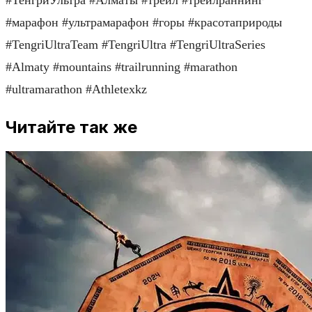
#марафон #ультрамарафон #горы #красотаприроды
#TengriUltraTeam #TengriUltra #TengriUltraSeries
#Almaty #mountains #trailrunning #marathon
#ultramarathon #Athletexkz
Читайте так же