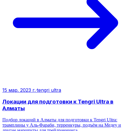
15 мар. 2023 г.
·
tengri ultra
Локации для подготовки к Tengri Ultra в
Алматы
Подбор локаций в Алматы для подготовки к Tengri Ultra:
трамплины у Аль‑Фараби, терренкуры, подъём на Медеу и
другие маршруты для трейлраннинга.