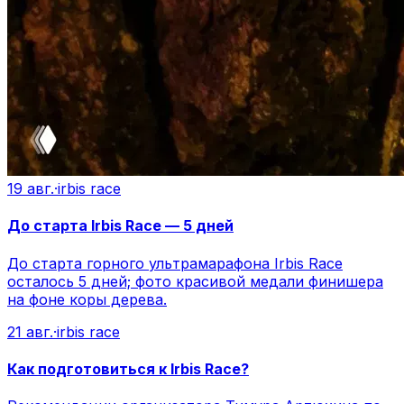
19 авг.
·
irbis race
До старта Irbis Race — 5 дней
До старта горного ультрамарафона Irbis Race
осталось 5 дней; фото красивой медали финишера
на фоне коры дерева.
21 авг.
·
irbis race
Как подготовиться к Irbis Race?