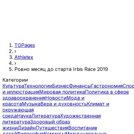
TGPages
›
Athletex
›
Ровно месяц до старта Irbis Race 2019
Категории
Культура
Технологии
Бизнес
Финансы
Гастрономия
Спо
и иллюстрация
Мировая политика
Политика в сфере
здравоохранения
Новости
Мода и
красота
Музыка
Вера и духовность
Климат и
окружающая
среда
Наука
Литература
Художественная
литература
Здоровый образ
жизни
Дизайн
Путешествия
Воспитание
детей
Философия
Комиксы
Международные