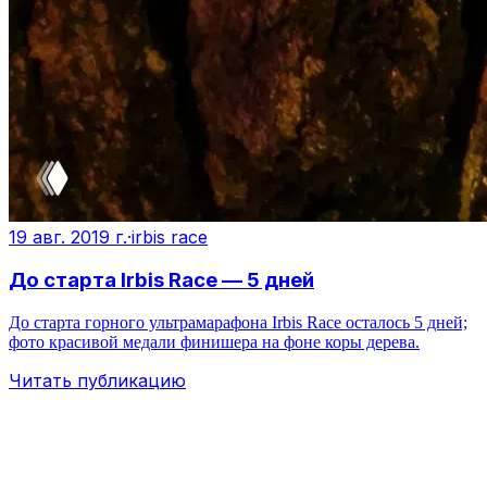
19 авг. 2019 г.
·
irbis race
До старта Irbis Race — 5 дней
До старта горного ультрамарафона Irbis Race осталось 5 дней;
фото красивой медали финишера на фоне коры дерева.
Читать публикацию