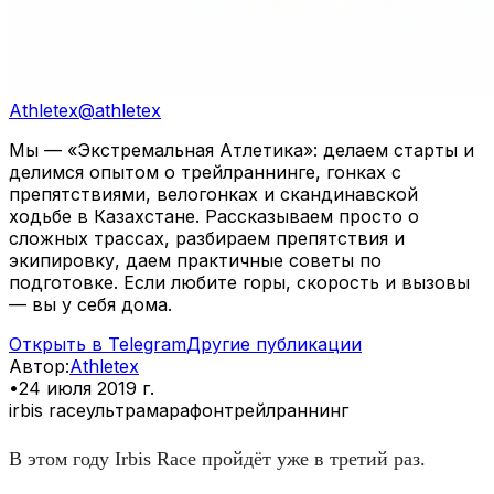
Athletex
@
athletex
Мы — «Экстремальная Атлетика»: делаем старты и
делимся опытом о трейлраннинге, гонках с
препятствиями, велогонках и скандинавской
ходьбе в Казахстане. Рассказываем просто о
сложных трассах, разбираем препятствия и
экипировку, даем практичные советы по
подготовке. Если любите горы, скорость и вызовы
— вы у себя дома.
Открыть в Telegram
Другие публикации
Автор
:
Athletex
•
24 июля 2019 г.
irbis race
ультрамарафон
трейлраннинг
В этом году Irbis Race пройдёт уже в третий раз.