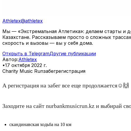
Athletex
@
athletex
Мы — «Экстремальная Атлетика»: делаем старты и де
Казахстане. Рассказываем просто о сложных трассах
скорость и вызовы — вы у себя дома.
Открыть в Telegram
Другие публикации
Автор
:
Athletex
•
17 октября 2022 г.
Charity Music Run
забег
регистрация
А регистрация на забег все еще продолжается☺️🙌
Заходите на сайт nurbankmusicrun.kz и выбирай с
скандинавская ходьба на 10 км