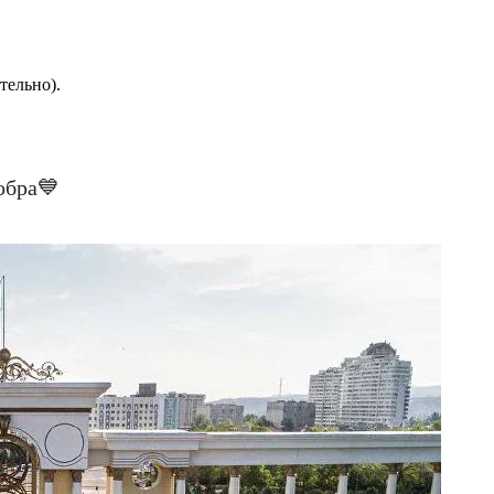
ительно).
обра💙