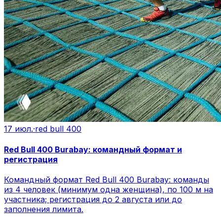
17 июл.
·
red bull 400
Red Bull 400 Burabay: командный формат и
регистрация
Командный формат Red Bull 400 Burabay: команды
из 4 человек (минимум одна женщина), по 100 м на
участника; регистрация до 2 августа или до
заполнения лимита.