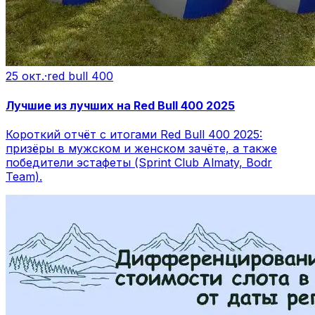
25 окт.
·
red bull 400
Лучшие из лучших на Red Bull 400 2025
Короткий отчёт с итогами Red Bull 400 2025:
призёры в мужском и женском зачёте, а также
победители эстафеты (Sprint Club Almaty, Bodr
Team).