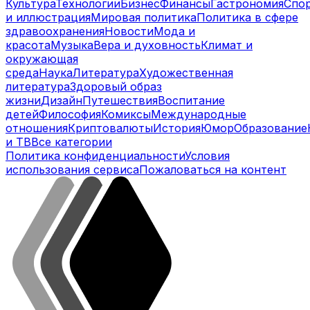
Культура
Технологии
Бизнес
Финансы
Гастрономия
Спо
и иллюстрация
Мировая политика
Политика в сфере
здравоохранения
Новости
Мода и
красота
Музыка
Вера и духовность
Климат и
окружающая
среда
Наука
Литература
Художественная
литература
Здоровый образ
жизни
Дизайн
Путешествия
Воспитание
детей
Философия
Комиксы
Международные
отношения
Криптовалюты
История
Юмор
Образование
и ТВ
Все категории
Политика конфиденциальности
Условия
использования сервиса
Пожаловаться на контент