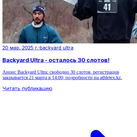
20 мар. 2025 г.
·
backyard ultra
Backyard Ultra - осталось 30 слотов!
Анонс Backyard Ultra: свободно 30 слотов, регистрация
закрывается 21 марта в 14:00; подробности на athletex.kz.
Читать публикацию