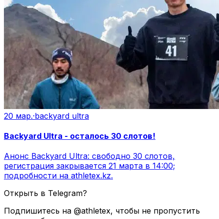
20 мар.
·
backyard ultra
Backyard Ultra - осталось 30 слотов!
Анонс Backyard Ultra: свободно 30 слотов,
регистрация закрывается 21 марта в 14:00;
подробности на athletex.kz.
Открыть в Telegram?
Подпишитесь на @athletex, чтобы не пропустить