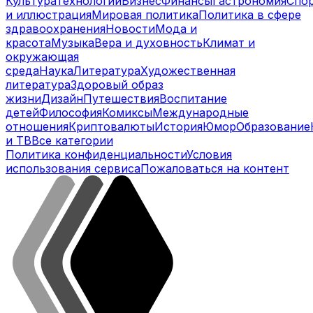
Культура
Технологии
Бизнес
Финансы
Гастрономия
Спо
и иллюстрация
Мировая политика
Политика в сфере
здравоохранения
Новости
Мода и
красота
Музыка
Вера и духовность
Климат и
окружающая
среда
Наука
Литература
Художественная
литература
Здоровый образ
жизни
Дизайн
Путешествия
Воспитание
детей
Философия
Комиксы
Международные
отношения
Криптовалюты
История
Юмор
Образование
и ТВ
Все категории
Политика конфиденциальности
Условия
использования сервиса
Пожаловаться на контент