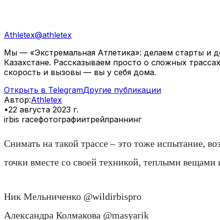
Athletex
@
athletex
Мы — «Экстремальная Атлетика»: делаем старты и де
Казахстане. Рассказываем просто о сложных трассах
скорость и вызовы — вы у себя дома.
Открыть в Telegram
Другие публикации
Автор
:
Athletex
•
22 августа 2023 г.
irbis race
фотографии
трейлраннинг
Снимать на такой трассе – это тоже испытание, в
точки вместе со своей техникой, теплыми вещами 
Ник Мельниченко @wildirbispro
Александра Колмакова @masyarik