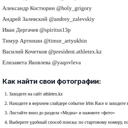
Александр Костюрин @holy_grigory
Андрей Залевский @andrey_zalevskiy
Иван Дергачев @spiritus13p
Тимур Артюхин @timur_artyukhin
Василий Кочетков @president.athletex.kz
Елизавета Яковлева @yaqovleva
Как найти свои фотографии:
Заходите на сайт athletex.kz
Находите в верхнем слайдере событие Irbis Race и заходите 
Листайте вниз до раздела «Медиа» и нажмите «фото»
Выберите удобный способ поиска: по стартовому номеру, по