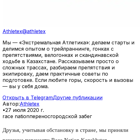
Athletex
@
athletex
Мы — «Экстремальная Атлетика»: делаем старты и
делимся опытом о трейлраннинге, гонках с
препятствиями, велогонках и скандинавской
ходьбе в Казахстане. Рассказываем просто о
сложных трассах, разбираем препятствия и
экипировку, даем практичные советы по
подготовке. Если любите горы, скорость и вызовы
— вы у себя дома.
Открыть в Telegram
Другие публикации
Автор
:
Athletex
•
27 июля 2020 г.
race nation
перенос
городской забег
Друзья, учитывая обстановку в стране, мы приняли
решение перенести Race Nation Kazakhstan.