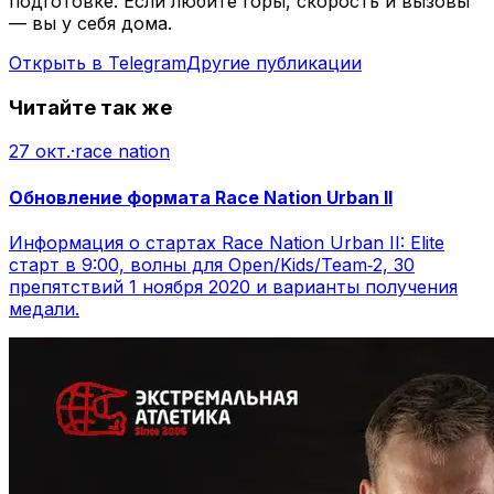
подготовке. Если любите горы, скорость и вызовы
— вы у себя дома.
Открыть в Telegram
Другие публикации
Читайте так же
27 окт.
·
race nation
Обновление формата Race Nation Urban II
Информация о стартах Race Nation Urban II: Elite
старт в 9:00, волны для Open/Kids/Team‑2, 30
препятствий 1 ноября 2020 и варианты получения
медали.