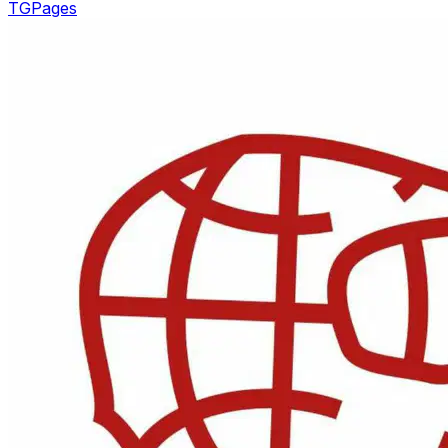
TGPages