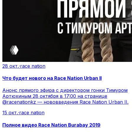
28 окт.
·
race nation
Что будет нового на Race Nation Urban II
Анонс прямого эфира с директором гонки Тимуром
Артюхиным 28 октября в 17:00 на странице
@racenationkz — нововведения Race Nation Urban II.
15 окт.
·
race nation
Полное видео Race Nation Burabay 2019