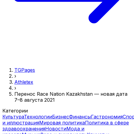
TGPages
›
Athletex
›
Перенос Race Nation Kazakhstan — новая дата
7–8 августа 2021
Категории
Культура
Технологии
Бизнес
Финансы
Гастрономия
Спо
и иллюстрация
Мировая политика
Политика в сфере
здравоохранения
Новости
Мода и