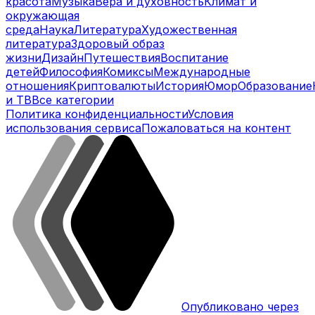
красота
Музыка
Вера и духовность
Климат и
окружающая
среда
Наука
Литература
Художественная
литература
Здоровый образ
жизни
Дизайн
Путешествия
Воспитание
детей
Философия
Комиксы
Международные
отношения
Криптовалюты
История
Юмор
Образование
и ТВ
Все категории
Политика конфиденциальности
Условия
использования сервиса
Пожаловаться на контент
Опубликовано через