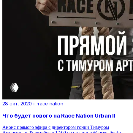
28 окт. 2020 г.
·
race nation
Что будет нового на Race Nation Urban II
Анонс прямого эфира с директором гонки Тимуром
Артюхиным 28 октября в 17:00 на странице @racenationkz —