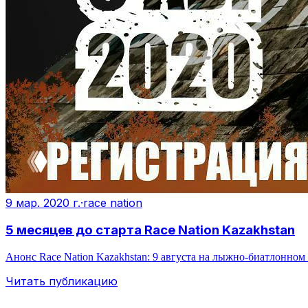
9 мар. 2020 г.
·
race nation
5 месяцев до старта Race Nation Kazakhstan
Анонс Race Nation Kazakhstan: 9 августа на лыжно-биатлонном к
Читать публикацию