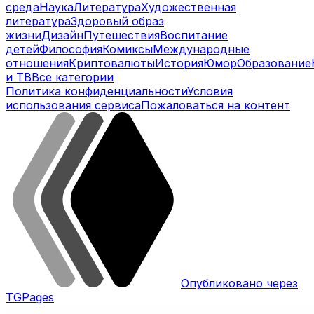
среда
Наука
Литература
Художественная
литература
Здоровый образ
жизни
Дизайн
Путешествия
Воспитание
детей
Философия
Комиксы
Международные
отношения
Криптовалюты
История
Юмор
Образование
и ТВ
Все категории
Политика конфиденциальности
Условия
использования сервиса
Пожаловаться на контент
Опубликовано через
TGPages