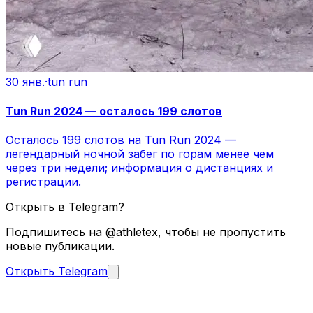
30 янв.
·
tun run
Tun Run 2024 — осталось 199 слотов
Осталось 199 слотов на Tun Run 2024 —
легендарный ночной забег по горам менее чем
через три недели; информация о дистанциях и
регистрации.
Открыть в Telegram?
Подпишитесь на @athletex, чтобы не пропустить
новые публикации.
Открыть Telegram