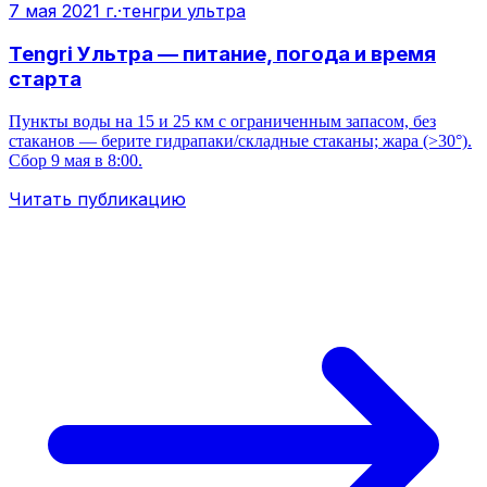
7 мая 2021 г.
·
тенгри ультра
Tengri Ультра — питание, погода и время
старта
Пункты воды на 15 и 25 км с ограниченным запасом, без
стаканов — берите гидрапаки/складные стаканы; жара (>30°).
Сбор 9 мая в 8:00.
Читать публикацию