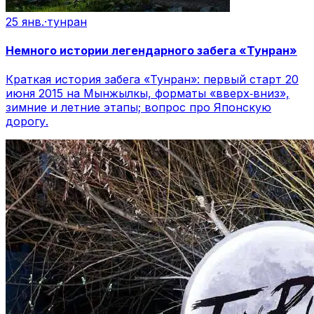
25 янв.
·
тунран
Немного истории легендарного забега «Тунран»
Краткая история забега «Тунран»: первый старт 20
июня 2015 на Мынжылкы, форматы «вверх‑вниз»,
зимние и летние этапы; вопрос про Японскую
дорогу.