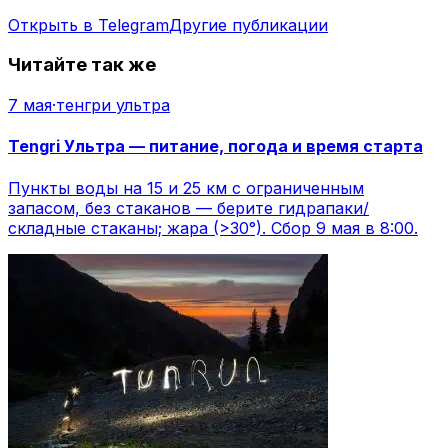
Открыть в Telegram
Другие публикации
Читайте так же
7 мая
·
тенгри ультра
Tengri Ультра — питание, погода и время старта
Пункты воды на 15 и 25 км с ограниченным
запасом, без стаканов — берите гидрапаки/
складные стаканы; жара (>30°). Сбор 9 мая в 8:00.