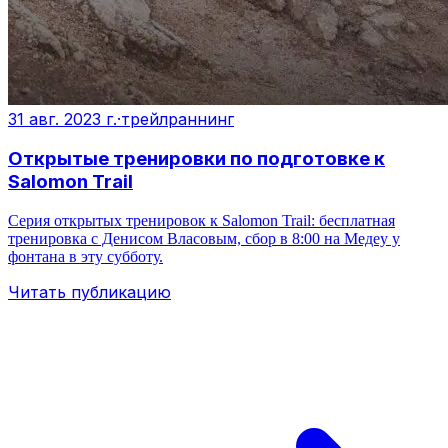
31 авг. 2023 г.
·
трейлраннинг
Открытые тренировки по подготовке к
Salomon Trail
Серия открытых тренировок к Salomon Trail: бесплатная
тренировка с Денисом Власовым, сбор в 8:00 на Медеу у
фонтана в эту субботу.
Читать публикацию