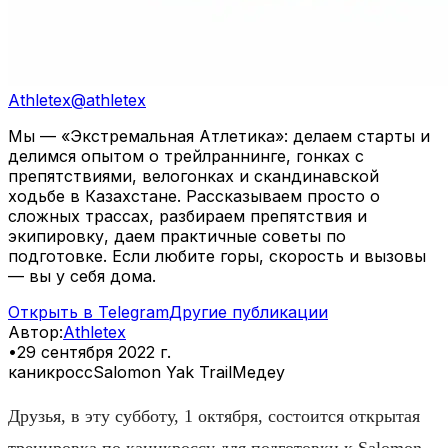
Athletex
@
athletex
Мы — «Экстремальная Атлетика»: делаем старты и
делимся опытом о трейлраннинге, гонках с
препятствиями, велогонках и скандинавской
ходьбе в Казахстане. Рассказываем просто о
сложных трассах, разбираем препятствия и
экипировку, даем практичные советы по
подготовке. Если любите горы, скорость и вызовы
— вы у себя дома.
Открыть в Telegram
Другие публикации
Автор
:
Athletex
•
29 сентября 2022 г.
каникросс
Salomon Yak Trail
Медеу
Друзья, в эту субботу, 1 октября, состоится открытая
тренировка по каникроссу для подготовки к Salomon