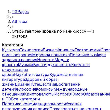
TGPages
›
Athletex
›
Открытая тренировка по каникроссу — 1
октября
Категории
Культура
Технологии
Бизнес
Финансы
Гастрономия
Спо
и иллюстрация
Мировая политика
Политика в сфере
здравоохранения
Новости
Мода и
красота
Музыка
Вера и духовность
Климат и
окружающая
среда
Наука
Литература
Художественная
литература
Здоровый образ
жизни
Дизайн
Путешествия
Воспитание
детей
Философия
Комиксы
Международные
отношения
Криптовалюты
История
Юмор
Образование
и ТВ
Все категории
Политика конфиденциальности
Условия
использования сервиса
Пожаловаться на контент