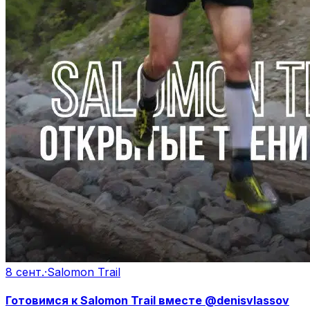
8 сент.
·
Salomon Trail
Готовимся к Salomon Trail вместе @denisvlassov