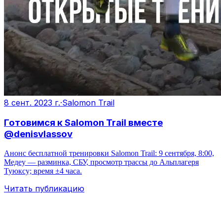
8 сент. 2023 г.
·
Salomon Trail
Готовимся к Salomon Trail вместе
@denisvlassov
Анонс бесплатной тренировки Salomon Trail: 9 сентября, 8:00,
Медеу — разминка, СБУ, просмотр трассы до Альплагеря
Туюксу; время ±4 часа.
Читать публикацию