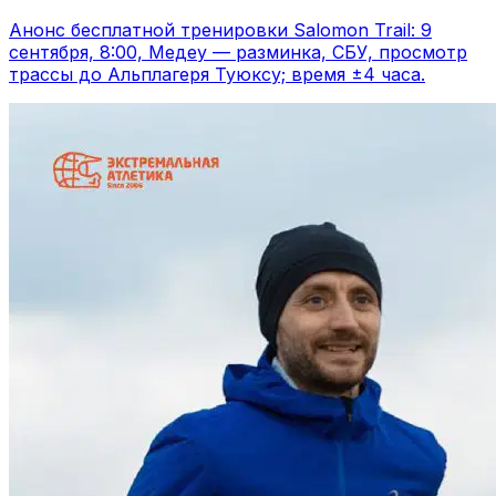
Анонс бесплатной тренировки Salomon Trail: 9
сентября, 8:00, Медеу — разминка, СБУ, просмотр
трассы до Альплагеря Туюксу; время ±4 часа.