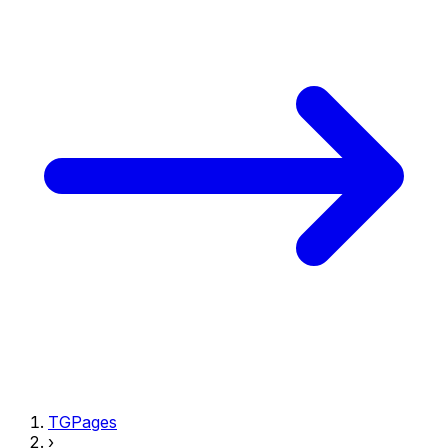
TGPages
›