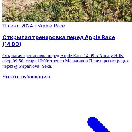
11 сент. 2024 г.
·
Apple Race
Открытая тренировка перед Apple Race
(14.09)
Открытая тренировка перед Apple Race 14.09 в Almaty Hills:
сбор 09:50, старт 10:00; тренер Мельников Павел; регистрация
через @StepaNova_Yeka.
Читать публикацию