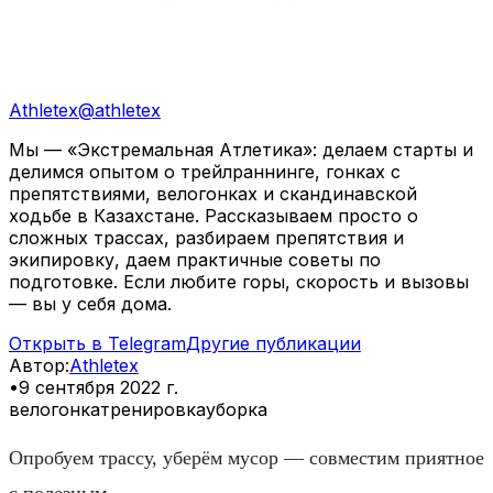
Athletex
@
athletex
Мы — «Экстремальная Атлетика»: делаем старты и
делимся опытом о трейлраннинге, гонках с
препятствиями, велогонках и скандинавской
ходьбе в Казахстане. Рассказываем просто о
сложных трассах, разбираем препятствия и
экипировку, даем практичные советы по
подготовке. Если любите горы, скорость и вызовы
— вы у себя дома.
Открыть в Telegram
Другие публикации
Автор
:
Athletex
•
9 сентября 2022 г.
велогонка
тренировка
уборка
Опробуем трассу, уберём мусор — совместим приятное
с полезным.