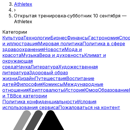
Athletex
›
Открытая тренировка‑субботник 10 сентября —
Athletex
Категории
Культура
Технологии
Бизнес
Финансы
Гастрономия
Спо
и иллюстрация
Мировая политика
Политика в сфере
здравоохранения
Новости
Мода и
красота
Музыка
Вера и духовность
Климат и
окружающая
среда
Наука
Литература
Художественная
литература
Здоровый образ
жизни
Дизайн
Путешествия
Воспитание
детей
Философия
Комиксы
Международные
отношения
Криптовалюты
История
Юмор
Образование
и ТВ
Все категории
Политика конфиденциальности
Условия
использования сервиса
Пожаловаться на контент