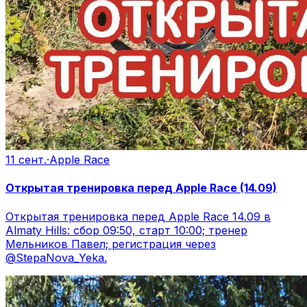
11 сент.
·
Apple Race
Открытая тренировка перед Apple Race (14.09)
Открытая тренировка перед Apple Race 14.09 в
Almaty Hills: сбор 09:50, старт 10:00; тренер
Мельников Павел; регистрация через
@StepaNova_Yeka.