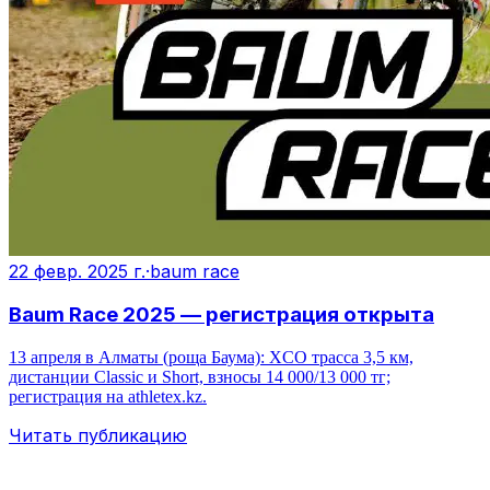
22 февр. 2025 г.
·
baum race
Baum Race 2025 — регистрация открыта
13 апреля в Алматы (роща Баума): XCO трасса 3,5 км,
дистанции Classic и Short, взносы 14 000/13 000 тг;
регистрация на athletex.kz.
Читать публикацию