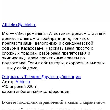
Athletex
@
athletex
Мы — «Экстремальная Атлетика»: делаем старты и
делимся опытом о трейлраннинге, гонках с
препятствиями, велогонках и скандинавской
ходьбе в Казахстане. Рассказываем просто о
сложных трассах, разбираем препятствия и
экипировку, даем практичные советы по
подготовке. Если любите горы, скорость и вызовы
— вы у себя дома.
Открыть в Telegram
Другие публикации
Автор
:
Athletex
•
10 апреля 2020 г.
карантин
бег
онлайн-конференция
В свете последних ограничений в связи с карантином
и реакцией на них бегового сообщества украинское