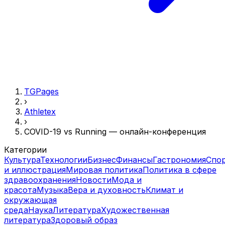
TGPages
›
Athletex
›
COVID-19 vs Running — онлайн-конференция
Категории
Культура
Технологии
Бизнес
Финансы
Гастрономия
Спо
и иллюстрация
Мировая политика
Политика в сфере
здравоохранения
Новости
Мода и
красота
Музыка
Вера и духовность
Климат и
окружающая
среда
Наука
Литература
Художественная
литература
Здоровый образ