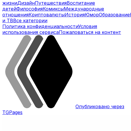
жизни
Дизайн
Путешествия
Воспитание
детей
Философия
Комиксы
Международные
отношения
Криптовалюты
История
Юмор
Образование
и ТВ
Все категории
Политика конфиденциальности
Условия
использования сервиса
Пожаловаться на контент
Опубликовано через
TGPages