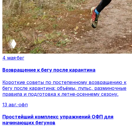
4 мая
·
бег
Возвращение к бегу после карантина
Короткие советы по постепенному возвращению к
бегу после карантина: объёмы, пульс, разминочные
правила и подготовка к летне‑осеннему сезону.
13 авг.
·
офп
Простейший комплекс упражнений ОФП для
начинающих бегунов