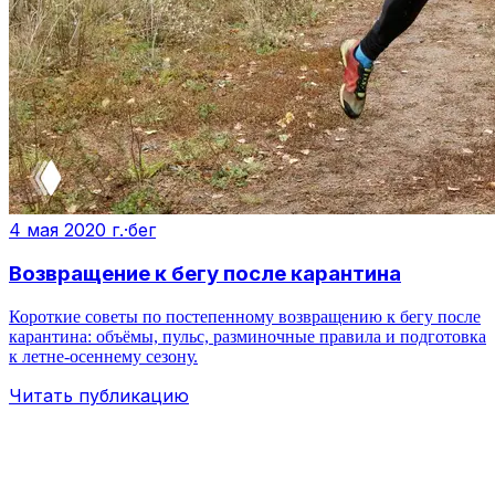
4 мая 2020 г.
·
бег
Возвращение к бегу после карантина
Короткие советы по постепенному возвращению к бегу после
карантина: объёмы, пульс, разминочные правила и подготовка
к летне‑осеннему сезону.
Читать публикацию