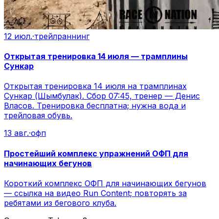
12 июл.
·
трейлраннинг
Открытая тренировка 14 июля — трамплины
Сункар
Открытая тренировка 14 июля на трамплинах
Сункар (Шымбулак). Сбор 07:45, тренер — Денис
Власов. Тренировка бесплатна; нужна вода и
трейловая обувь.
13 авг.
·
офп
Простейший комплекс упражнений ОФП для
начинающих бегунов
Короткий комплекс ОФП для начинающих бегунов
— ссылка на видео Run Content; повторять за
ребятами из бегового клуба.