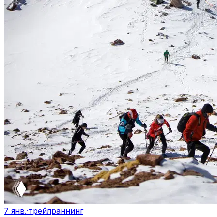
7 янв.
·
трейлраннинг