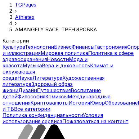
TGPages
›
Athletex
›
AMANGELY RACE. ТРЕНИРОВКА
Категории
Культура
Технологии
Бизнес
Финансы
Гастрономия
Спо
и иллюстрация
Мировая политика
Политика в сфере
здравоохранения
Новости
Мода и
красота
Музыка
Вера и духовность
Климат и
окружающая
среда
Наука
Литература
Художественная
литература
Здоровый образ
жизни
Дизайн
Путешествия
Воспитание
детей
Философия
Комиксы
Международные
отношения
Криптовалюты
История
Юмор
Образование
и ТВ
Все категории
Политика конфиденциальности
Условия
использования сервиса
Пожаловаться на контент