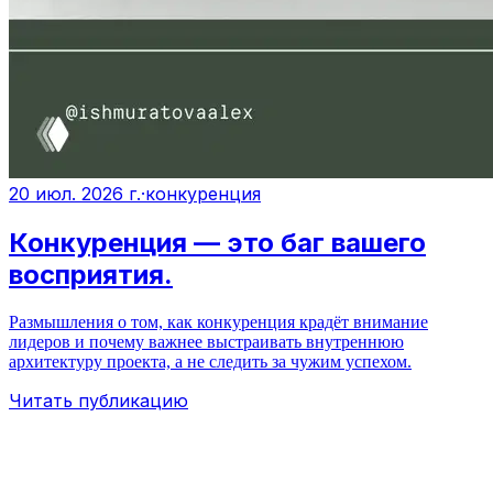
20 июл. 2026 г.
·
конкуренция
Конкуренция — это баг вашего
восприятия.
Размышления о том, как конкуренция крадёт внимание
лидеров и почему важнее выстраивать внутреннюю
архитектуру проекта, а не следить за чужим успехом.
Читать публикацию