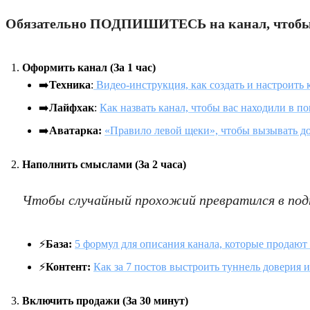
Обязательно ПОДПИШИТЕСЬ на канал, чтобы не
Оформить канал (За 1 час)
➡️
Техника
:
Видео-инструкция, как создать и настроить 
➡️
Лайфхак
:
Как назвать канал, чтобы вас находили в п
➡️
Аватарка:
«Правило левой щеки», чтобы вызывать дов
Наполнить смыслами (За 2 часа)
Чтобы случайный прохожий превратился в под
⚡️
База:
5 формул для описания канала, которые продают 
⚡️
Контент:
Как за 7 постов выстроить туннель доверия 
Включить продажи (За 30 минут)