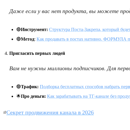
Даже если у вас нет продукта, вы можете прод
🔴
Инструмент:
Структура Поста-Закрепа, который будет 
🔴
Метод
:
Как продавать в постах нативно. ФОРМУЛА п
Пригласить первых людей
Вам не нужны миллионы подписчиков. Для перв
🟢
Трафик:
Подборка бесплатных способов набрать пер
🌟
Про деньги:
Как зарабатывать на ТГ-канале без проду
⭐️
Секрет продвижения канала в 2026