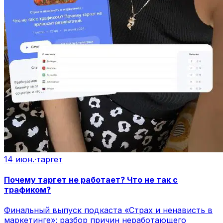
14 июн.
·
таргет
Почему таргет не работает? Что не так с
трафиком?
Финальный выпуск подкаста «Страх и ненависть в
маркетинге»: разбор причин неработающего