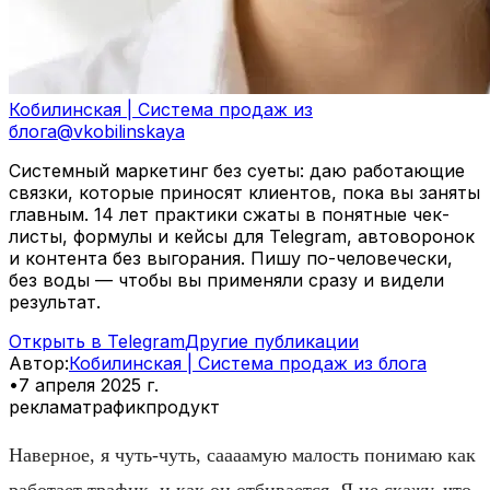
Кобилинская | Система продаж из
блога
@
vkobilinskaya
Системный маркетинг без суеты: даю работающие
связки, которые приносят клиентов, пока вы заняты
главным. 14 лет практики сжаты в понятные чек-
листы, формулы и кейсы для Telegram, автоворонок
и контента без выгорания. Пишу по-человечески,
без воды — чтобы вы применяли сразу и видели
результат.
Открыть в Telegram
Другие публикации
Автор
:
Кобилинская | Система продаж из блога
•
7 апреля 2025 г.
реклама
трафик
продукт
Наверное, я чуть-чуть, саааамую малость понимаю как
работает трафик, и как он отбивается. Я не скажу, что