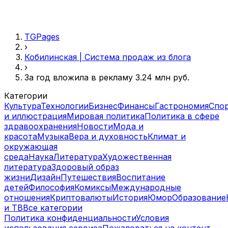
TGPages
›
Кобилинская | Система продаж из блога
›
За год вложила в рекламу 3.24 млн руб.
Категории
Культура
Технологии
Бизнес
Финансы
Гастрономия
Спо
и иллюстрация
Мировая политика
Политика в сфере
здравоохранения
Новости
Мода и
красота
Музыка
Вера и духовность
Климат и
окружающая
среда
Наука
Литература
Художественная
литература
Здоровый образ
жизни
Дизайн
Путешествия
Воспитание
детей
Философия
Комиксы
Международные
отношения
Криптовалюты
История
Юмор
Образование
и ТВ
Все категории
Политика конфиденциальности
Условия
использования сервиса
Пожаловаться на контент