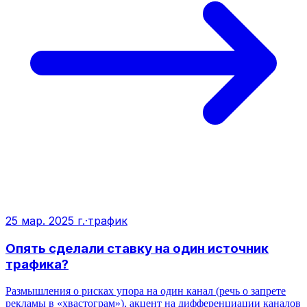
25 мар. 2025 г.
·
трафик
Опять сделали ставку на один источник
трафика?
Размышления о рисках упора на один канал (речь о запрете
рекламы в «хвастограм»), акцент на дифференциации каналов