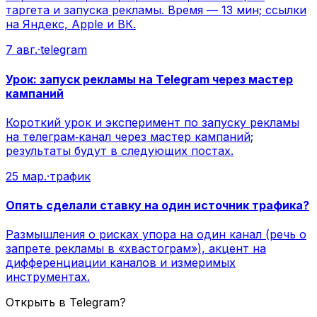
таргета и запуска рекламы. Время — 13 мин; ссылки
на Яндекс, Apple и ВК.
7 авг.
·
telegram
Урок: запуск рекламы на Telegram через мастер
кампаний
Короткий урок и эксперимент по запуску рекламы
на телеграм‑канал через мастер кампаний;
результаты будут в следующих постах.
25 мар.
·
трафик
Опять сделали ставку на один источник трафика?
Размышления о рисках упора на один канал (речь о
запрете рекламы в «хвастограм»), акцент на
дифференциации каналов и измеримых
инструментах.
Открыть в Telegram?