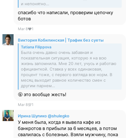
и непонятно…
спасибо что написали, проверим цепочку
ботов
Mar 8
❤
1
Виктория Кобилинская | Трафик без суеты
Tatiana Filippova
Была очень давно очень забавная и
показательная ситуация, которую я на всю
жизнь запомнила. Мне 20 лет, учусь и работаю
официанткой. Ставка у всех одинаковая,
процент тоже, с первого взгляда все норм. В
месяц выходит равное количество смен с
другим парнем…
🤬 это вообще жесть!
Mar 8
💯
1
Ирина Шулико @shulegko
У меня была, когда я вывела кафе из
банкротов в прибыли за 6 месяцев, а потом
свалилась с болезнью. Взяли мужчину, пока