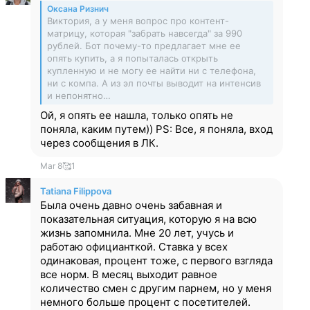
Оксана Ризнич
Виктория, а у меня вопрос про контент-
матрицу, которая "забрать навсегда" за 990
рублей. Бот почему-то предлагает мне ее
опять купить, а я попыталась открыть
купленную и не могу ее найти ни с телефона,
ни с компа. А из эл почты выводит на интенсив
и непонятно…
Ой, я опять ее нашла, только опять не
поняла, каким путем)) PS: Все, я поняла, вход
через сообщения в ЛК.
Mar 8
🥰
1
Tatiana Filippova
Была очень давно очень забавная и
показательная ситуация, которую я на всю
жизнь запомнила. Мне 20 лет, учусь и
работаю официанткой. Ставка у всех
одинаковая, процент тоже, с первого взгляда
все норм. В месяц выходит равное
количество смен с другим парнем, но у меня
немного больше процент с посетителей.