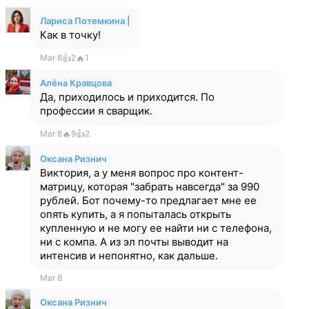
Лариса Потемкина |
Как в точку!
Mar 8
👍
2
🔥
1
Алёна Кравцова
Да, приходилось и приходится. По
профессии я сварщик.
Mar 8
🔥
9
👍
2
Оксана Ризнич
Виктория, а у меня вопрос про контент-
матрицу, которая "забрать навсегда" за 990
рублей. Бот почему-то предлагает мне ее
опять купить, а я попыталась открыть
купленную и не могу ее найти ни с телефона,
ни с компа. А из эл почты выводит на
интенсив и непонятно, как дальше.
Mar 8
Оксана Ризнич