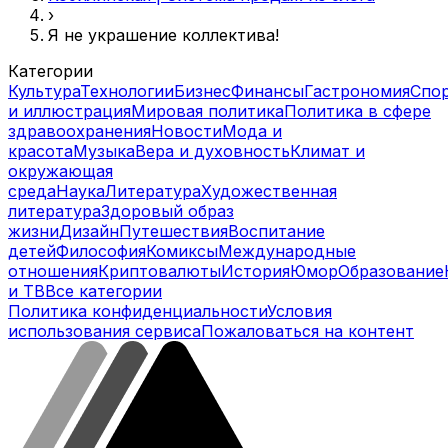
›
Я не украшение коллектива!
Категории
Культура
Технологии
Бизнес
Финансы
Гастрономия
Спо
и иллюстрация
Мировая политика
Политика в сфере
здравоохранения
Новости
Мода и
красота
Музыка
Вера и духовность
Климат и
окружающая
среда
Наука
Литература
Художественная
литература
Здоровый образ
жизни
Дизайн
Путешествия
Воспитание
детей
Философия
Комиксы
Международные
отношения
Криптовалюты
История
Юмор
Образование
и ТВ
Все категории
Политика конфиденциальности
Условия
использования сервиса
Пожаловаться на контент