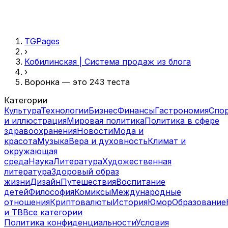
TGPages
›
Кобилинская | Система продаж из блога
›
Воронка — это 243 теста
Категории
Культура
Технологии
Бизнес
Финансы
Гастрономия
Спо
и иллюстрация
Мировая политика
Политика в сфере
здравоохранения
Новости
Мода и
красота
Музыка
Вера и духовность
Климат и
окружающая
среда
Наука
Литература
Художественная
литература
Здоровый образ
жизни
Дизайн
Путешествия
Воспитание
детей
Философия
Комиксы
Международные
отношения
Криптовалюты
История
Юмор
Образование
и ТВ
Все категории
Политика конфиденциальности
Условия