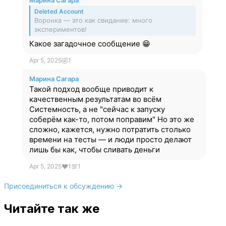
Deleted Account
Воронка — это как свидание: много
экспериментов!
Какое загадочное сообщение 😁
Apr 5, 2025
🤣
1
М
Марина Сагара
Такой подход вообще приводит к
качественным результатам во всëм
Системность, а не "сейчас к запуску
соберëм как-то, потом поправим" Но это же
сложно, кажется, нужно потратить столько
времени на тесты — и люди просто делают
лишь бы как, чтобы сливать деньги
Apr 5, 2025
❤
1
💯
1
Присоединиться к обсуждению →
Читайте так же