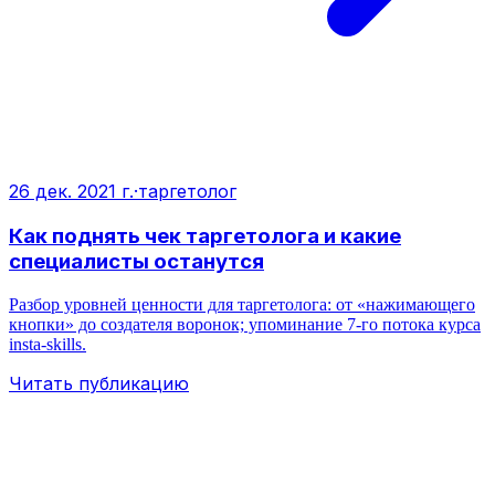
26 дек. 2021 г.
·
таргетолог
Как поднять чек таргетолога и какие
специалисты останутся
Разбор уровней ценности для таргетолога: от «нажимающего
кнопки» до создателя воронок; упоминание 7-го потока курса
insta-skills.
Читать публикацию