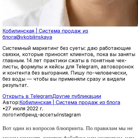
Кобилинская | Система продаж из
блога
@
vkobilinskaya
Системный маркетинг без суеты: даю работающие
связки, которые приносят клиентов, пока вы заняты
главным. 14 лет практики сжаты в понятные чек-
листы, формулы и кейсы для Telegram, автоворонок
и контента без выгорания. Пишу по-человечески,
без воды — чтобы вы применяли сразу и видели
результат.
Открыть в Telegram
Другие публикации
Автор
:
Кобилинская | Система продаж из блога
•
27 июля 2022 г.
логотип
бренд-ассеты
Instagram
Вот один из вопросов блюпринта. По правилам мы не
можем изменять логотип фейсбука или инстаграм, или