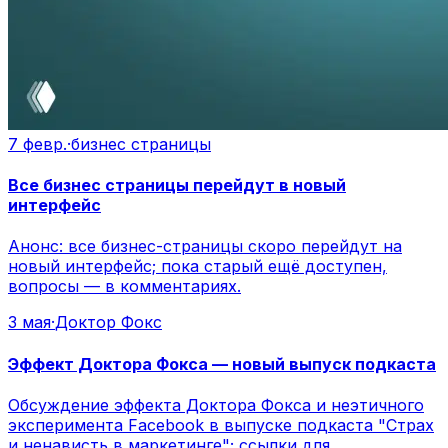
7 февр.
·
бизнес страницы
Все бизнес страницы перейдут в новый
интерфейс
Анонс: все бизнес-страницы скоро перейдут на
новый интерфейс; пока старый ещё доступен,
вопросы — в комментариях.
3 мая
·
Доктор Фокс
Эффект Доктора Фокса — новый выпуск подкаста
Обсуждение эффекта Доктора Фокса и неэтичного
эксперимента Facebook в выпуске подкаста "Страх
и ненависть в маркетинге"; ссылки для