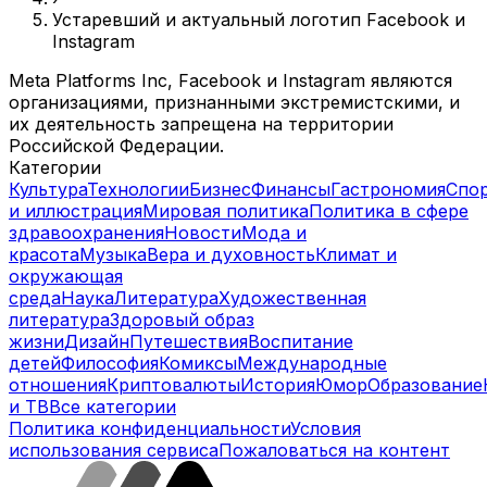
Устаревший и актуальный логотип Facebook и
Instagram
Meta Platforms Inc, Facebook и Instagram являются
организациями, признанными экстремистскими, и
их деятельность запрещена на территории
Российской Федерации.
Категории
Культура
Технологии
Бизнес
Финансы
Гастрономия
Спо
и иллюстрация
Мировая политика
Политика в сфере
здравоохранения
Новости
Мода и
красота
Музыка
Вера и духовность
Климат и
окружающая
среда
Наука
Литература
Художественная
литература
Здоровый образ
жизни
Дизайн
Путешествия
Воспитание
детей
Философия
Комиксы
Международные
отношения
Криптовалюты
История
Юмор
Образование
и ТВ
Все категории
Политика конфиденциальности
Условия
использования сервиса
Пожаловаться на контент