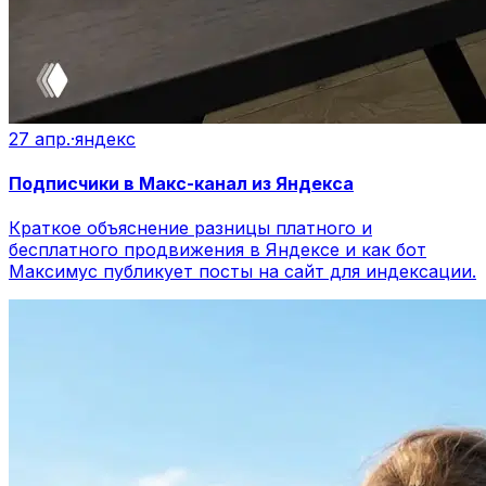
27 апр.
·
яндекс
Подписчики в Макс-канал из Яндекса
Краткое объяснение разницы платного и
бесплатного продвижения в Яндексе и как бот
Максимус публикует посты на сайт для индексации.