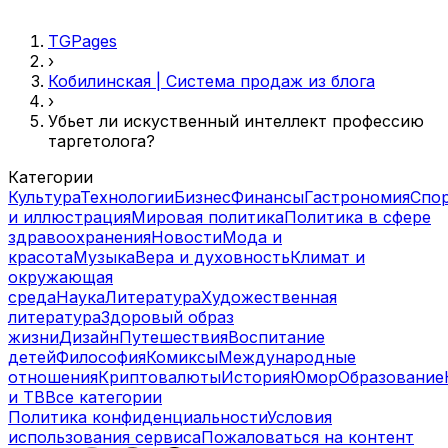
TGPages
›
Кобилинская | Система продаж из блога
›
Убьет ли искуственный интеллект профессию
таргетолога?
Категории
Культура
Технологии
Бизнес
Финансы
Гастрономия
Спо
и иллюстрация
Мировая политика
Политика в сфере
здравоохранения
Новости
Мода и
красота
Музыка
Вера и духовность
Климат и
окружающая
среда
Наука
Литература
Художественная
литература
Здоровый образ
жизни
Дизайн
Путешествия
Воспитание
детей
Философия
Комиксы
Международные
отношения
Криптовалюты
История
Юмор
Образование
и ТВ
Все категории
Политика конфиденциальности
Условия
использования сервиса
Пожаловаться на контент