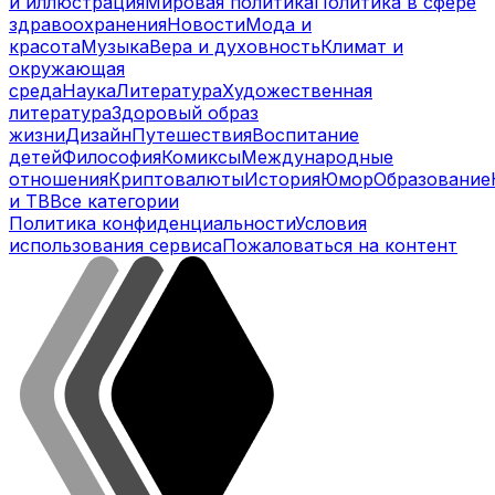
и иллюстрация
Мировая политика
Политика в сфере
здравоохранения
Новости
Мода и
красота
Музыка
Вера и духовность
Климат и
окружающая
среда
Наука
Литература
Художественная
литература
Здоровый образ
жизни
Дизайн
Путешествия
Воспитание
детей
Философия
Комиксы
Международные
отношения
Криптовалюты
История
Юмор
Образование
и ТВ
Все категории
Политика конфиденциальности
Условия
использования сервиса
Пожаловаться на контент