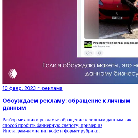
10 февр. 2023 г.
·
реклама
Обсуждаем рекламу: обращение к личным
данным
Разбор механики рекламы: обращение к личным данным как
способ пробить баннерную слепоту; пример из
Инстаграм‑кампании кофе и формат рубрики.