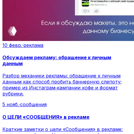
10 февр.
·
реклама
Обсуждаем рекламу: обращение к личным
данным
Разбор механики рекламы: обращение к личным
данным как способ пробить баннерную слепоту;
пример из Инстаграм‑кампании кофе и формат
рубрики.
5 нояб.
·
сообщения
О ЦЕЛИ «СООБЩЕНИЯ» в рекламе
Краткие заметки о цели «Сообщения» в рекламе: