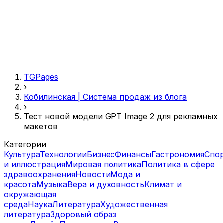
TGPages
›
Кобилинская | Система продаж из блога
›
Тест новой модели GPT Image 2 для рекламных
макетов
Категории
Культура
Технологии
Бизнес
Финансы
Гастрономия
Спо
и иллюстрация
Мировая политика
Политика в сфере
здравоохранения
Новости
Мода и
красота
Музыка
Вера и духовность
Климат и
окружающая
среда
Наука
Литература
Художественная
литература
Здоровый образ