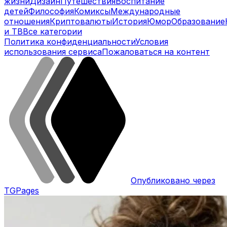
жизни
Дизайн
Путешествия
Воспитание
детей
Философия
Комиксы
Международные
отношения
Криптовалюты
История
Юмор
Образование
и ТВ
Все категории
Политика конфиденциальности
Условия
использования сервиса
Пожаловаться на контент
Опубликовано через
TGPages