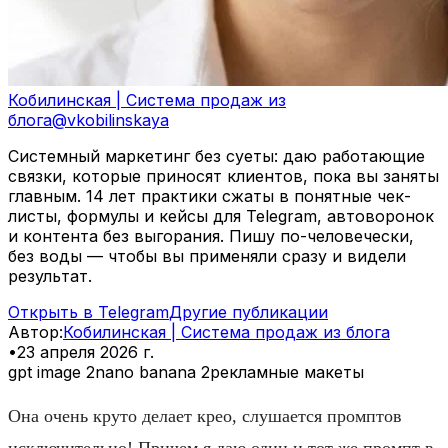
Кобилинская | Система продаж из
блога
@
vkobilinskaya
Системный маркетинг без суеты: даю работающие
связки, которые приносят клиентов, пока вы заняты
главным. 14 лет практики сжаты в понятные чек-
листы, формулы и кейсы для Telegram, автоворонок
и контента без выгорания. Пишу по-человечески,
без воды — чтобы вы применяли сразу и видели
результат.
Открыть в Telegram
Другие публикации
Автор
:
Кобилинская | Система продаж из блога
•
23 апреля 2026 г.
gpt image 2
nano banana 2
рекламные макеты
Она очень круто делает крео, слушается промптов
исключительно! Причем я даю один и тот же промпт в