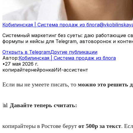
Кобилинская | Система продаж из блога
@
vkobilinskay
Системный маркетинг без суеты: даю работающие свя
формулы и кейсы для Telegram, автоворонок и конте
Открыть в Telegram
Другие публикации
Автор
:
Кобилинская | Система продаж из блога
•
27 мая 2026 г.
копирайтер
нейронка
ИИ-ассистент
Если вы не умеете писать, то
можно это решить д
📊
Давайте теперь считать:
копирайтеры в Ростове берут
от 500р за текст
. Ес