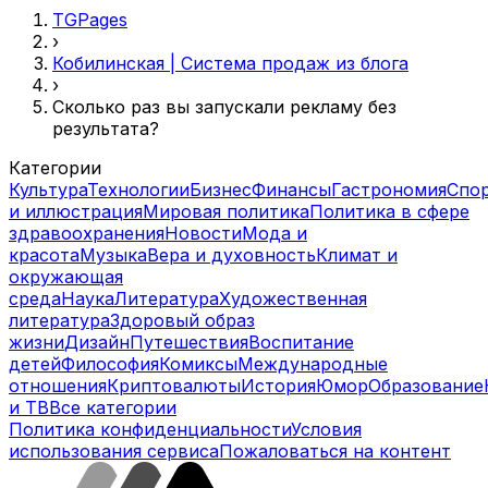
TGPages
›
Кобилинская | Система продаж из блога
›
Сколько раз вы запускали рекламу без
результата?
Категории
Культура
Технологии
Бизнес
Финансы
Гастрономия
Спо
и иллюстрация
Мировая политика
Политика в сфере
здравоохранения
Новости
Мода и
красота
Музыка
Вера и духовность
Климат и
окружающая
среда
Наука
Литература
Художественная
литература
Здоровый образ
жизни
Дизайн
Путешествия
Воспитание
детей
Философия
Комиксы
Международные
отношения
Криптовалюты
История
Юмор
Образование
и ТВ
Все категории
Политика конфиденциальности
Условия
использования сервиса
Пожаловаться на контент