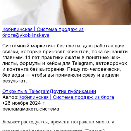
Кобилинская | Система продаж из
блога
@
vkobilinskaya
Системный маркетинг без суеты: даю работающие
связки, которые приносят клиентов, пока вы заняты
главным. 14 лет практики сжаты в понятные чек-
листы, формулы и кейсы для Telegram, автоворонок
и контента без выгорания. Пишу по-человечески,
без воды — чтобы вы применяли сразу и видели
результат.
Открыть в Telegram
Другие публикации
Автор
:
Кобилинская | Система продаж из блога
•
28 ноября 2024 г.
реклама
макеты
система
Бюджет расходуется, времени потрачено много, а
клиенты всё равно не откликаются. Почему?