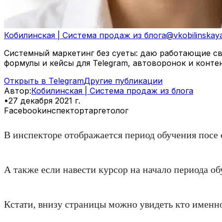
Кобилинская | Система продаж из блога
@
vkobilinskay
Системный маркетинг без суеты: даю работающие свя
формулы и кейсы для Telegram, автоворонок и конте
Открыть в Telegram
Другие публикации
Автор
:
Кобилинская | Система продаж из блога
•
27 декабря 2021 г.
Facebook
инспектор
таргетолог
В инспекторе отображается период обучения посе
А также если навести курсор на начало периода об
Кстати, внизу страницы можно увидеть кто именн