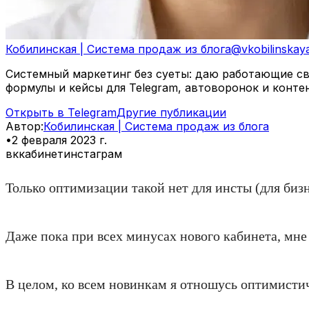
Кобилинская | Система продаж из блога
@
vkobilinskay
Системный маркетинг без суеты: даю работающие свя
формулы и кейсы для Telegram, автоворонок и конте
Открыть в Telegram
Другие публикации
Автор
:
Кобилинская | Система продаж из блога
•
2 февраля 2023 г.
вк
кабинет
инстаграм
Только оптимизации такой нет для инсты (для бизн
Даже пока при всех минусах нового кабинета, мне 
В целом, ко всем новинкам я отношусь оптимистич