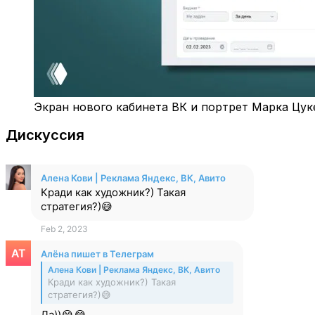
Экран нового кабинета ВК и портрет Марка Цук
Дискуссия
Аленa Кови | Реклама Яндекс, ВК, Авито
Кради как художник?) Такая
стратегия?)😅
Feb 2, 2023
Алёна пишет в Телеграм
Аленa Кови | Реклама Яндекс, ВК, Авито
Кради как художник?) Такая
стратегия?)😅
Да))😭😂