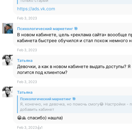
только старый
https://ads.vk.com
Feb 3, 2023
Психологический маркетинг 🎯
В новом кабинете, цель «реклама сайта» воообще п
кабинета быстрее обучился и стал похож немного н
Feb 3, 2023
Татьяна
Девочки, а как в новом кабинете выдать доступы? Я 
логится под клиентом?
Feb 3, 2023
Татьяна
Психологический маркетинг 🎯
Я, конечно, не девочка, но помочь смогу😂 Настройки - п
добавить кабинет
😀🙏 спасибо) нашла)
Feb 3, 2023
👍
1