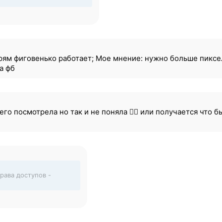
рям фиговенько работает; Мое мнение: нужно больше пиксе
а фб
его посмотрела но так и не поняла 🤷‍♀ или получается что 
рава доступов -