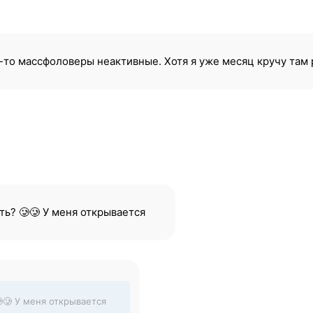
е-то массфоловеры неактивные. Хотя я уже месяц кручу там
ть? 🥲🥲 У меня открывается
🥲 У меня открывается