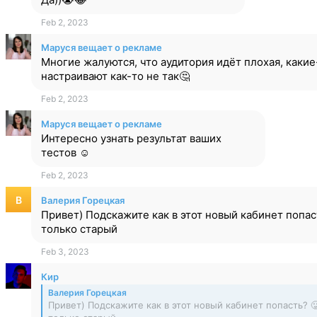
Feb 2, 2023
Маруся вещает о рекламе
Многие жалуются, что аудитория идёт плохая, каки
настраивают как-то не так🤔
Feb 2, 2023
Маруся вещает о рекламе
Интересно узнать результат ваших
тестов ☺️
Feb 2, 2023
В
Валерия Горецкая
Привет) Подскажите как в этот новый кабинет попас
только старый
Feb 3, 2023
Кир
Валерия Горецкая
Привет) Подскажите как в этот новый кабинет попасть? 