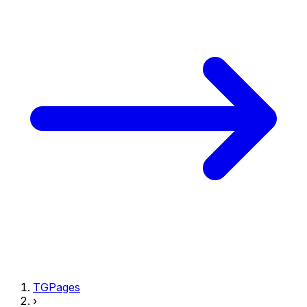
TGPages
›