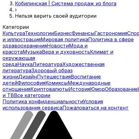
Кобилинская | Система продаж из блога
›
Нельзя верить своей аудитории
Категории
Культура
Технологии
Бизнес
Финансы
Гастрономия
Спо
и иллюстрация
Мировая политика
Политика в сфере
здравоохранения
Новости
Мода и
красота
Музыка
Вера и духовность
Климат и
окружающая
среда
Наука
Литература
Художественная
литература
Здоровый образ
жизни
Дизайн
Путешествия
Воспитание
детей
Философия
Комиксы
Международные
отношения
Криптовалюты
История
Юмор
Образование
и ТВ
Все категории
Политика конфиденциальности
Условия
использования сервиса
Пожаловаться на контент