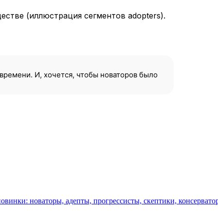
естве (иллюстрация сегментов adopters).
времени. И, хочется, чтобы новаторов было
овинки: новаторы, адепты, прогрессисты, скептики, консервато