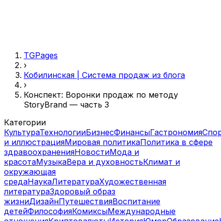
TGPages
›
Кобилинская | Система продаж из блога
›
Конспект: Воронки продаж по методу
StoryBrand — часть 3
Категории
Культура
Технологии
Бизнес
Финансы
Гастрономия
Спо
и иллюстрация
Мировая политика
Политика в сфере
здравоохранения
Новости
Мода и
красота
Музыка
Вера и духовность
Климат и
окружающая
среда
Наука
Литература
Художественная
литература
Здоровый образ
жизни
Дизайн
Путешествия
Воспитание
детей
Философия
Комиксы
Международные
отношения
Криптовалюты
История
Юмор
Образование