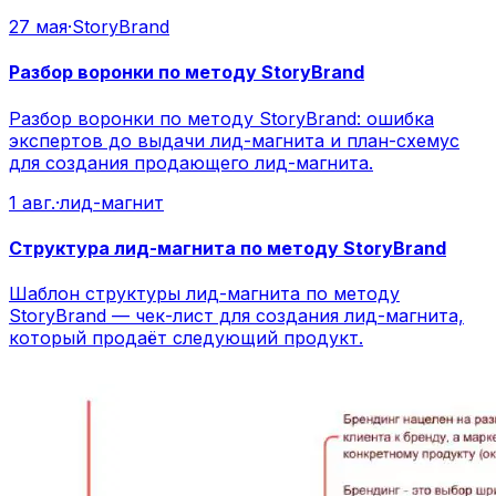
27 мая
·
StoryBrand
Разбор воронки по методу StoryBrand
Разбор воронки по методу StoryBrand: ошибка
экспертов до выдачи лид-магнита и план-схемус
для создания продающего лид-магнита.
1 авг.
·
лид-магнит
Структура лид-магнита по методу StoryBrand
Шаблон структуры лид-магнита по методу
StoryBrand — чек-лист для создания лид-магнита,
который продаёт следующий продукт.