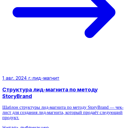
1 авг. 2024 г.
·
лид-магнит
Структура лид-магнита по методу
StoryBrand
Шаблон структуры лид-магнита по методу StoryBrand — чек-
лист для создания лид-магнита, который продаёт следующий
продукт.
Читать публикацию