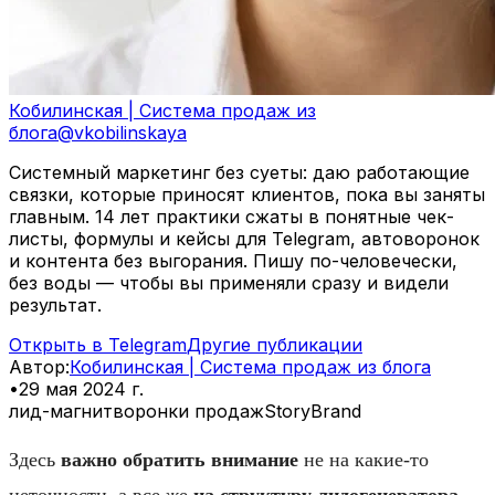
Кобилинская | Система продаж из
блога
@
vkobilinskaya
Системный маркетинг без суеты: даю работающие
связки, которые приносят клиентов, пока вы заняты
главным. 14 лет практики сжаты в понятные чек-
листы, формулы и кейсы для Telegram, автоворонок
и контента без выгорания. Пишу по-человечески,
без воды — чтобы вы применяли сразу и видели
результат.
Открыть в Telegram
Другие публикации
Автор
:
Кобилинская | Система продаж из блога
•
29 мая 2024 г.
лид-магнит
воронки продаж
StoryBrand
Здесь
важно
обратить
внимание
не на какие-то
неточности, а все же
на структуру лидогенератора