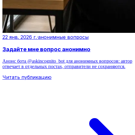
22 янв. 2026 г.
·
анонимные вопросы
Задайте мне вопрос анонимно
Анонс бота @askincognito_bot для анонимных вопросов: автор
отвечает в отдельных постах, отправители не сохраняются.
Читать публикацию