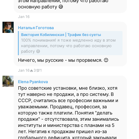
этом направлении, потому что работаю
основную работу 😅
Jan 16
Наталья Гоготова
Виктория Кобилинская | Трафик без суеты
100% понимания! я тоже медленно иду в этом
направлении, потому что работаю основную
работу 😅
Ничего, мы русские - мы прорвемся. 😊
Jan 16
🔥
3
💯
1
Elena Pyankova
Про советские установки, мне близко, хотя
тут наверно не продажи, а про систему. В
СССР, считались все профессии важными и
уважаемыми. Продавец, профессия, за
которую также платили. Понятия "делать
продажи" - отсутствовала, этим занимались
институты и министерства с планами на 5
лет. Негатив к продажам пришел из-за
глобального дефицита, который закрывали