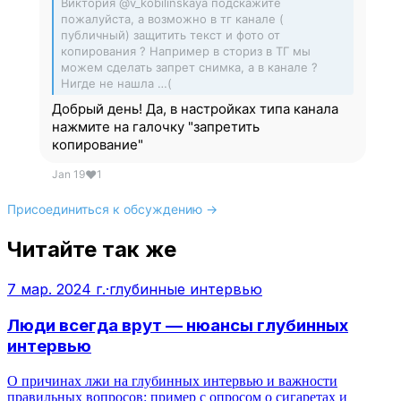
Виктория @v_kobilinskaya подскажите
пожалуйста, а возможно в тг канале (
публичный) защитить текст и фото от
копирования ? Например в сториз в ТГ мы
можем сделать запрет снимка, а в канале ?
Нигде не нашла …(
Добрый день! Да, в настройках типа канала
нажмите на галочку "запретить
копирование"
Jan 19
❤
1
Присоединиться к обсуждению →
Читайте так же
7 мар. 2024 г.
·
глубинные интервью
Люди всегда врут — нюансы глубинных
интервью
О причинах лжи на глубинных интервью и важности
правильных вопросов: пример с опросом о сигаретах и