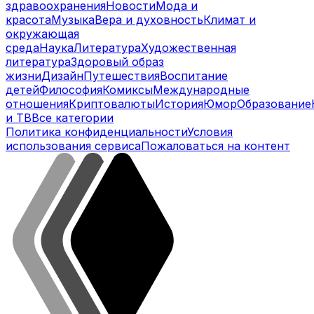
здравоохранения
Новости
Мода и
красота
Музыка
Вера и духовность
Климат и
окружающая
среда
Наука
Литература
Художественная
литература
Здоровый образ
жизни
Дизайн
Путешествия
Воспитание
детей
Философия
Комиксы
Международные
отношения
Криптовалюты
История
Юмор
Образование
и ТВ
Все категории
Политика конфиденциальности
Условия
использования сервиса
Пожаловаться на контент