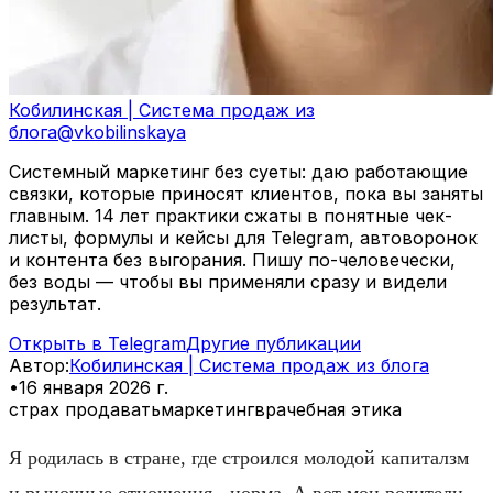
Кобилинская | Система продаж из
блога
@
vkobilinskaya
Системный маркетинг без суеты: даю работающие
связки, которые приносят клиентов, пока вы заняты
главным. 14 лет практики сжаты в понятные чек-
листы, формулы и кейсы для Telegram, автоворонок
и контента без выгорания. Пишу по-человечески,
без воды — чтобы вы применяли сразу и видели
результат.
Открыть в Telegram
Другие публикации
Автор
:
Кобилинская | Система продаж из блога
•
16 января 2026 г.
страх продавать
маркетинг
врачебная этика
Я родилась в стране, где строился молодой капиталзм
и рыночные отношения - норма. А вот мои родители -