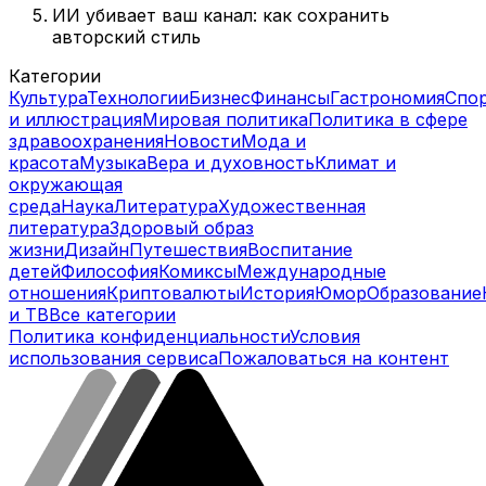
ИИ убивает ваш канал: как сохранить
авторский стиль
Категории
Культура
Технологии
Бизнес
Финансы
Гастрономия
Спо
и иллюстрация
Мировая политика
Политика в сфере
здравоохранения
Новости
Мода и
красота
Музыка
Вера и духовность
Климат и
окружающая
среда
Наука
Литература
Художественная
литература
Здоровый образ
жизни
Дизайн
Путешествия
Воспитание
детей
Философия
Комиксы
Международные
отношения
Криптовалюты
История
Юмор
Образование
и ТВ
Все категории
Политика конфиденциальности
Условия
использования сервиса
Пожаловаться на контент