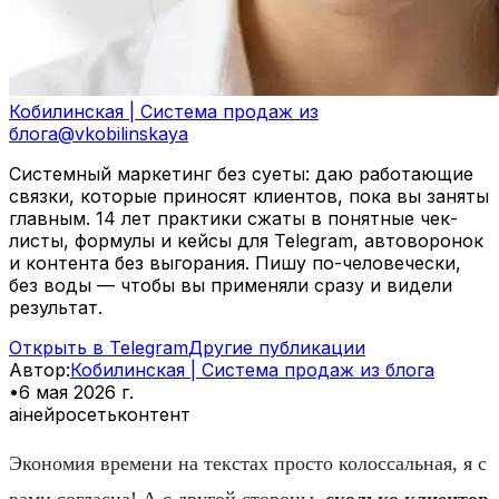
Кобилинская | Система продаж из
блога
@
vkobilinskaya
Системный маркетинг без суеты: даю работающие
связки, которые приносят клиентов, пока вы заняты
главным. 14 лет практики сжаты в понятные чек-
листы, формулы и кейсы для Telegram, автоворонок
и контента без выгорания. Пишу по-человечески,
без воды — чтобы вы применяли сразу и видели
результат.
Открыть в Telegram
Другие публикации
Автор
:
Кобилинская | Система продаж из блога
•
6 мая 2026 г.
ai
нейросеть
контент
Экономия времени на текстах просто колоссальная, я с
вами согласна! А с другой стороны,
сколько клиентов