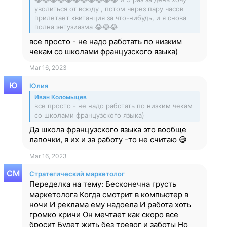
уволиться от всюду , потом через пару часов
прилетает квитанция за что-нибудь, и я снова
полна энтузиазма 😂😂😂
все просто - не надо работать по низким
чекам со школами французского языка)
Mar 16, 2023
Юлия
Иван Коломыцев
все просто - не надо работать по низким чекам
со школами французского языка)
Да школа французского языка это вообще
лапочки, я их и за работу -то не считаю 😅
Mar 16, 2023
Стратегический маркетолог
Переделка на тему: Бесконечна грусть
маркетолога Когда смотрит в компьютер в
ночи И реклама ему надоела И работа хоть
громко кричи Он мечтает как скоро все
бросит Будет жить без тревог и заботы Но