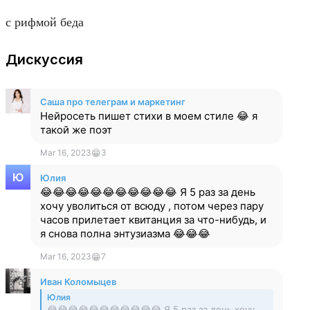
с рифмой беда
Дискуссия
Саша про телеграм и маркетинг
Нейросеть пишет стихи в моем стиле 😂 я
такой же поэт
Mar 16, 2023
😁
3
Юлия
😂😂😂😂😂😂😂😂😂😂😂 Я 5 раз за день
хочу уволиться от всюду , потом через пару
часов прилетает квитанция за что-нибудь, и
я снова полна энтузиазма 😂😂😂
Mar 16, 2023
😁
7
Иван Коломыцев
Юлия
😂😂😂😂😂😂😂😂😂😂😂 Я 5 раз за день хочу