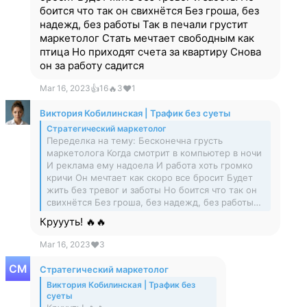
боится что так он свихнётся Без гроша, без
надежд, без работы Так в печали грустит
маркетолог Стать мечтает свободным как
птица Но приходят счета за квартиру Снова
он за работу садится
Mar 16, 2023
👍
16
🔥
3
❤
1
Виктория Кобилинская | Трафик без суеты
Стратегический маркетолог
Переделка на тему: Бесконечна грусть
маркетолога Когда смотрит в компьютер в ночи
И реклама ему надоела И работа хоть громко
кричи Он мечтает как скоро все бросит Будет
жить без тревог и заботы Но боится что так он
свихнётся Без гроша, без надежд, без работы…
Круууть! 🔥🔥
Mar 16, 2023
❤
3
Стратегический маркетолог
Виктория Кобилинская | Трафик без
суеты