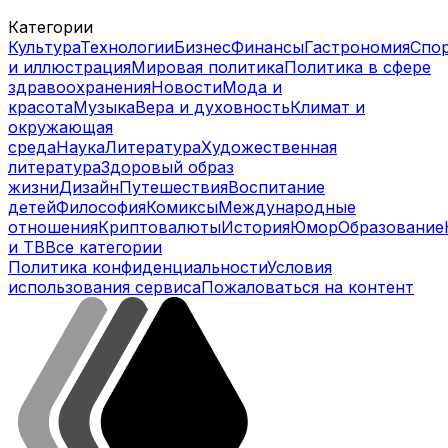
Категории
Культура
Технологии
Бизнес
Финансы
Гастрономия
Спо
и иллюстрация
Мировая политика
Политика в сфере
здравоохранения
Новости
Мода и
красота
Музыка
Вера и духовность
Климат и
окружающая
среда
Наука
Литература
Художественная
литература
Здоровый образ
жизни
Дизайн
Путешествия
Воспитание
детей
Философия
Комиксы
Международные
отношения
Криптовалюты
История
Юмор
Образование
и ТВ
Все категории
Политика конфиденциальности
Условия
использования сервиса
Пожаловаться на контент