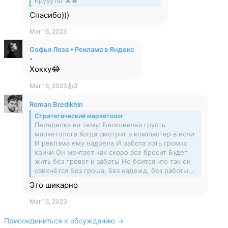
Круууть! 🔥🔥
Спасибо)))
Mar 16, 2023
Софья Лоза • Реклама в Яндекс
•
Хокку😂
Mar 16, 2023
👍
3
Roman Bredikhin
Стратегический маркетолог
Переделка на тему: Бесконечна грусть
маркетолога Когда смотрит в компьютер в ночи
И реклама ему надоела И работа хоть громко
кричи Он мечтает как скоро все бросит Будет
жить без тревог и заботы Но боится что так он
свихнётся Без гроша, без надежд, без работы…
Это шикарно
Mar 16, 2023
Присоединиться к обсуждению →