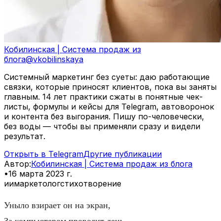
Кобилинская | Система продаж из
блога
@
vkobilinskaya
Системный маркетинг без суеты: даю работающие
связки, которые приносят клиентов, пока вы заняты
главным. 14 лет практики сжаты в понятные чек-
листы, формулы и кейсы для Telegram, автоворонок
и контента без выгорания. Пишу по-человечески,
без воды — чтобы вы применяли сразу и видели
результат.
Открыть в Telegram
Другие публикации
Автор
:
Кобилинская | Система продаж из блога
•
16 марта 2023 г.
ии
маркетолог
стихотворение
Уныло взирает он на экран,
За компьютером проводит день.