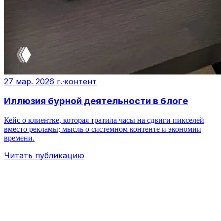
27 мар. 2026 г.
·
контент
Иллюзия бурной деятельности в блоге
Кейс о клиентке, которая тратила часы на сдвиги пикселей
вместо рекламы; мысль о системном контенте и экономии
времени.
Читать публикацию