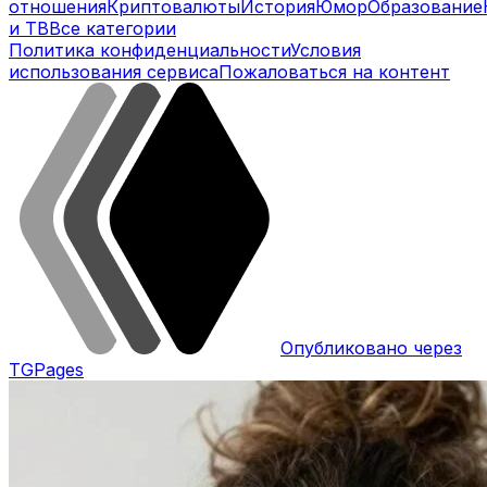
отношения
Криптовалюты
История
Юмор
Образование
и ТВ
Все категории
Политика конфиденциальности
Условия
использования сервиса
Пожаловаться на контент
Опубликовано через
TGPages