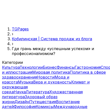
TGPages
›
Кобилинская | Система продаж из блога
›
Где грань между «успешным успехом» и
профессионализмом?
Категории
Культура
Технологии
Бизнес
Финансы
Гастрономия
Спо
и иллюстрация
Мировая политика
Политика в сфере
здравоохранения
Новости
Мода и
красота
Музыка
Вера и духовность
Климат и
окружающая
среда
Наука
Литература
Художественная
литература
Здоровый образ
жизни
Дизайн
Путешествия
Воспитание
детей
Философия
Комиксы
Международные