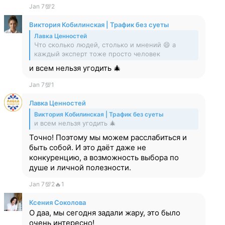
Jan 7
💯
2
Виктория Кобилинская | Трафик без суеты
Лавка Ценностей
Что сколько людей, столько и мнений 😄 а
каждый эксперт тоже просто человек
и всем нельзя угодить 🎄
Jan 7
💯
1
Лавка Ценностей
Виктория Кобилинская | Трафик без суеты
и всем нельзя угодить 🎄
Точно! Поэтому мы можем расслабиться и
быть собой. И это даёт даже не
конкуренцию, а возможность выбора по
душе и личной полезности.
Jan 7
💯
2
🔥
1
Ксения Соколова
О даа, мы сегодня задали жару, это было
очень интересно!