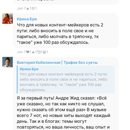
Jan 7
🔥
1
💯
1
Ирина Бри
Что для новых контент-мейкеров есть 2
пути: либо вносить в поле свое и не
париться, либо молчать в тряпочку, тк
"такое" уже 100 раз обсуждалось.
Jan 7
❤
1
🔥
1
🥰
1
😁
1
Виктория Кобилинская | Трафик без суеты
Ирина Бри
Что для новых контент-мейкеров есть 2 пути:
либо вносить в поле свое и не париться, либо
молчать в тряпочку, тк "такое" уже 100 раз
обсуждалось.
Я за первый путь! Андре Жид сказал: «Всё
уже сказано, но так как никто не слушал,
нужно сказать об этом ещё раз» В музыке
всего 7 нот, но новые хиты выходят каждый
день. Так и в блогах: темы могут
повторяться, но ваша личность, ваш опыт и