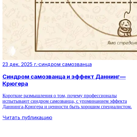
23 дек. 2025 г.
·
синдром самозванца
Синдром самозванца и эффект Даннинг—
Крюгера
Короткие размышления о том, почему профессионалы
испытывают синдром самозванца, с упоминанием эффекта
Даннинга‑Крюгера и ценности быть хорошим специалистом.
Читать публикацию