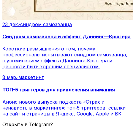
23 дек.
·
синдром самозванца
Синдром самозванца и эффект Даннинг—Крюгера
Короткие размышления о том, почему
профессионалы испытывают синдром самозванца,
с упоминанием эффекта Даннинга‑Крюгера и
ценности быть хорошим специалистом.
8 мар.
·
маркетинг
ТОП-5 триггеров для привлечения внимания
Анонс нового выпуска подкаста «Страх и
ненависть в маркетинге»: топ‑5 триггеров, ссылки
на сайт и страницы в Яндекс, Google, Apple и ВК.
Открыть в Telegram?