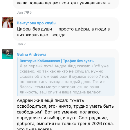
ваша подача делают контент уникальным ☺️
Jan 7
❤
5
Вангулова про клубы
Цифры без души — просто цифры, а люди в
них жизнь дают всегд⁠а
Jan 7
Galina Andreeva
Виктория Кобилинская | Трафик без суеты
Я за первый путь! Андре Жид сказал: «Всё уже
сказано, но так как никто не слушал, нужно
сказать об этом ещё раз» В музыке всего 7 нот,
но новые хиты выходят каждый день. Так и в
блогах: темы могут повторяться, но ваша
личность, ваш опыт и ваша подача делают…
Андрей Жид ещё писал: "Уметь
освободиться, это- ничто, трудно уметь быть
свободным". Вот это умение, полагаю,
определяет и выбор, и путь. Сострадание,
доброта, эмпатия не только тренд 2026 года.
Это была всегда.