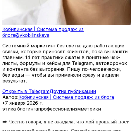
Кобилинская | Система продаж из
блога
@
vkobilinskaya
Системный маркетинг без суеты: даю работающие
связки, которые приносят клиентов, пока вы заняты
главным. 14 лет практики сжаты в понятные чек-
листы, формулы и кейсы для Telegram, автоворонок
и контента без выгорания. Пишу по-человечески,
без воды — чтобы вы применяли сразу и видели
результат.
Открыть в Telegram
Другие публикации
Автор
:
Кобилинская | Система продаж из блога
•
7 января 2026 г.
этика блогинга
профессионализм
метрики
➡️ Честно говоря, я не ожидала, что мой прошлый пост
вызовет такой живой отклик. Спасибо каждому, кто