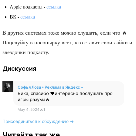
Apple подкасты -
ссылка
ВК -
ссылка
В других системах тоже можно слушать, если что 🔥
Поцелуйку в носопырку всех, кто ставит свои лайки и
звездочки подкасту.
Дискуссия
Софья Лоза • Реклама в Яндекс •
Вика, спасибо ❤️интересно послушать про
игры разума🔥
May 4, 2024
🔥
1
Присоединиться к обсуждению →
Читайте так же