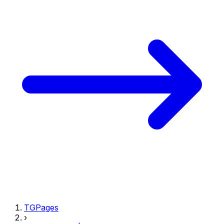
TGPages
›