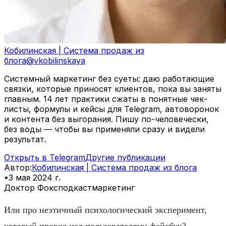
Кобилинская | Система продаж из
блога
@
vkobilinskaya
Системный маркетинг без суеты: даю работающие
связки, которые приносят клиентов, пока вы заняты
главным. 14 лет практики сжаты в понятные чек-
листы, формулы и кейсы для Telegram, автоворонок
и контента без выгорания. Пишу по-человечески,
без воды — чтобы вы применяли сразу и видели
результат.
Открыть в Telegram
Другие публикации
Автор
:
Кобилинская | Система продаж из блога
•
3 мая 2024 г.
Доктор Фокс
подкаст
маркетинг
Или про неэтичный психологический эксперимент,
который провел над пользователями фейсбук?