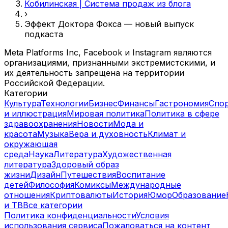
Кобилинская | Система продаж из блога
›
Эффект Доктора Фокса — новый выпуск
подкаста
Meta Platforms Inc, Facebook и Instagram являются
организациями, признанными экстремистскими, и
их деятельность запрещена на территории
Российской Федерации.
Категории
Культура
Технологии
Бизнес
Финансы
Гастрономия
Спо
и иллюстрация
Мировая политика
Политика в сфере
здравоохранения
Новости
Мода и
красота
Музыка
Вера и духовность
Климат и
окружающая
среда
Наука
Литература
Художественная
литература
Здоровый образ
жизни
Дизайн
Путешествия
Воспитание
детей
Философия
Комиксы
Международные
отношения
Криптовалюты
История
Юмор
Образование
и ТВ
Все категории
Политика конфиденциальности
Условия
использования сервиса
Пожаловаться на контент