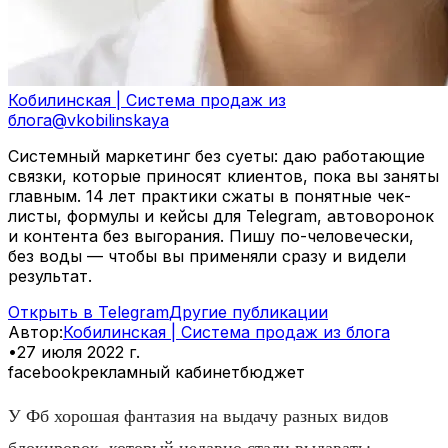
Кобилинская | Система продаж из
блога
@
vkobilinskaya
Системный маркетинг без суеты: даю работающие
связки, которые приносят клиентов, пока вы заняты
главным. 14 лет практики сжаты в понятные чек-
листы, формулы и кейсы для Telegram, автоворонок
и контента без выгорания. Пишу по-человечески,
без воды — чтобы вы применяли сразу и видели
результат.
Открыть в Telegram
Другие публикации
Автор
:
Кобилинская | Система продаж из блога
•
27 июля 2022 г.
facebook
рекламный кабинет
бюджет
У Фб хорошая фантазия на выдачу разных видов
блокировок, который недавно стали выдавать: