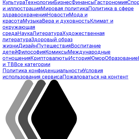
Культура
Технологии
Бизнес
Финансы
Гастрономия
Спо
и иллюстрация
Мировая политика
Политика в сфере
здравоохранения
Новости
Мода и
красота
Музыка
Вера и духовность
Климат и
окружающая
среда
Наука
Литература
Художественная
литература
Здоровый образ
жизни
Дизайн
Путешествия
Воспитание
детей
Философия
Комиксы
Международные
отношения
Криптовалюты
История
Юмор
Образование
и ТВ
Все категории
Политика конфиденциальности
Условия
использования сервиса
Пожаловаться на контент