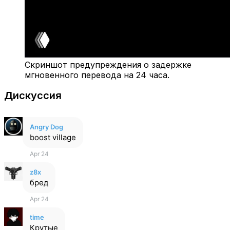
Скриншот предупреждения о задержке
мгновенного перевода на 24 часа.
Дискуссия
Angry Dog
boost village
Apr 24
z8x
бред
Apr 24
time
Крутые