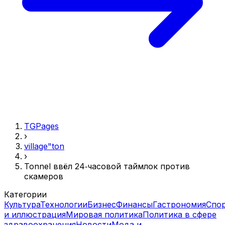
TGPages
›
village"ton
›
Tonnel ввёл 24‑часовой таймлок против
скамеров
Категории
Культура
Технологии
Бизнес
Финансы
Гастрономия
Спо
и иллюстрация
Мировая политика
Политика в сфере
здравоохранения
Новости
Мода и