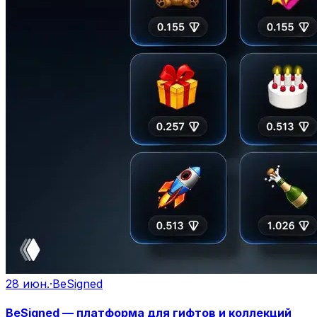
28 июн.
·
BeSigned
BeSigned — платформа для гифтов и коллекций