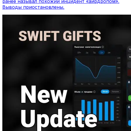
ранее называл похожий инцидент «аирдропом».
Выводы приостановлены.