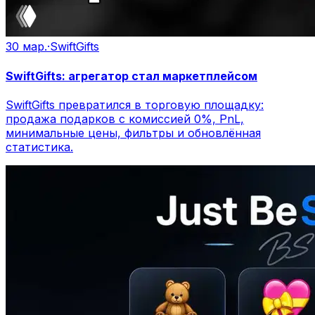
30 мар.
·
SwiftGifts
SwiftGifts: агрегатор стал маркетплейсом
SwiftGifts превратился в торговую площадку:
продажа подарков с комиссией 0%, PnL,
минимальные цены, фильтры и обновлённая
статистика.