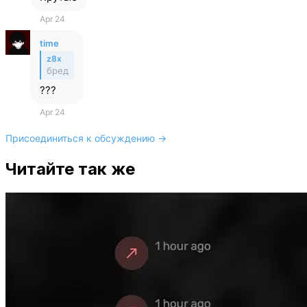
Apr 24
time
z8x
бред
???
Apr 24
Присоединиться к обсуждению →
Читайте так же