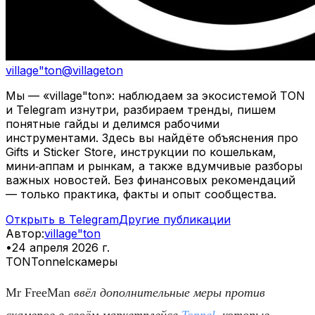
village"ton
@
villageton
Мы — «village"ton»: наблюдаем за экосистемой TON
и Telegram изнутри, разбираем тренды, пишем
понятные гайды и делимся рабочими
инструментами. Здесь вы найдёте объяснения про
Gifts и Sticker Store, инструкции по кошелькам,
мини‑аппам и рынкам, а также вдумчивые разборы
важных новостей. Без финансовых рекомендаций
— только практика, факты и опыт сообщества.
Открыть в Telegram
Другие публикации
Автор
:
village"ton
•
24 апреля 2026 г.
TON
Tonnel
скамеры
Mr FreeMan
ввёл дополнительные меры против
скамеров в своём маркетплейсе
Tonnel,
которые