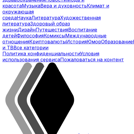
красота
Музыка
Вера и духовность
Климат и
окружающая
среда
Наука
Литература
Художественная
литература
Здоровый образ
жизни
Дизайн
Путешествия
Воспитание
детей
Философия
Комиксы
Международные
отношения
Криптовалюты
История
Юмор
Образование
и ТВ
Все категории
Политика конфиденциальности
Условия
использования сервиса
Пожаловаться на контент