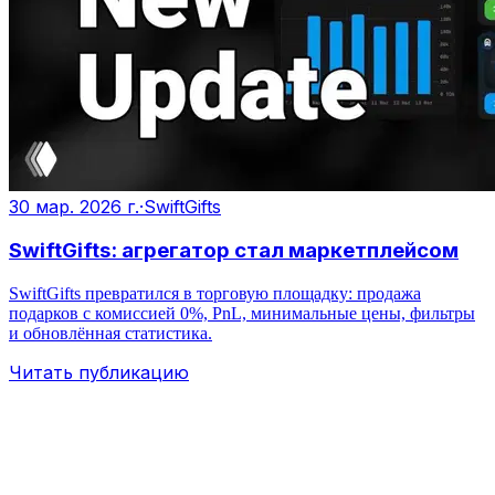
30 мар. 2026 г.
·
SwiftGifts
SwiftGifts: агрегатор стал маркетплейсом
SwiftGifts превратился в торговую площадку: продажа
подарков с комиссией 0%, PnL, минимальные цены, фильтры
и обновлённая статистика.
Читать публикацию