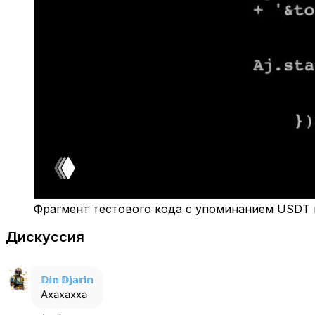
Фрагмент тестового кода с упоминанием USDT 
Дискуссия
𝔻𝕚𝕟 𝔻𝕛𝕒𝕣𝕚𝕟
Ахахахха