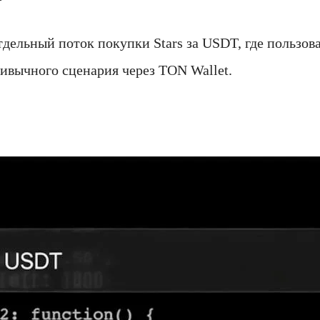
т отдельный поток покупки Stars за USDT, где пользо
ривычного сценария через TON Wallet.