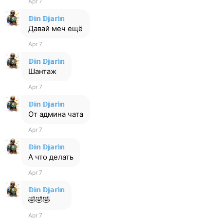
Apr 7
𝔻𝕚𝕟 𝔻𝕛𝕒𝕣𝕚𝕟
Давай меч ещё
Apr 7
𝔻𝕚𝕟 𝔻𝕛𝕒𝕣𝕚𝕟
Шантаж
Apr 7
𝔻𝕚𝕟 𝔻𝕛𝕒𝕣𝕚𝕟
От админа чата
Apr 7
𝔻𝕚𝕟 𝔻𝕛𝕒𝕣𝕚𝕟
А что делать
Apr 7
𝔻𝕚𝕟 𝔻𝕛𝕒𝕣𝕚𝕟
🤣🤣🤣
Apr 7