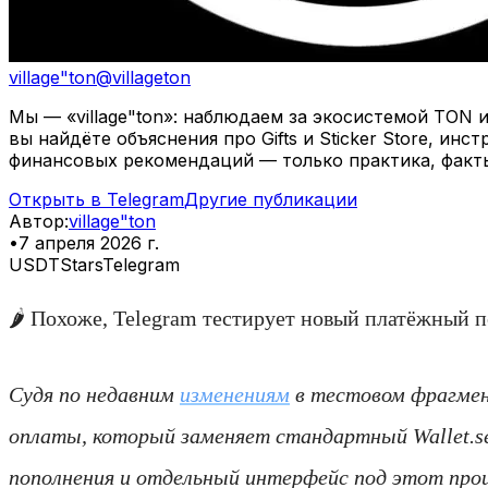
village"ton
@
villageton
Мы — «village"ton»: наблюдаем за экосистемой TON 
вы найдёте объяснения про Gifts и Sticker Store, и
финансовых рекомендаций — только практика, факт
Открыть в Telegram
Другие публикации
Автор
:
village"ton
•
7 апреля 2026 г.
USDT
Stars
Telegram
🌶 Похоже, Telegram тестирует новый платёжный по
Судя по недавним
изменениям
в тестовом фрагмент
оплаты, который заменяет стандартный Wallet.se
пополнения и отдельный интерфейс под этот проц