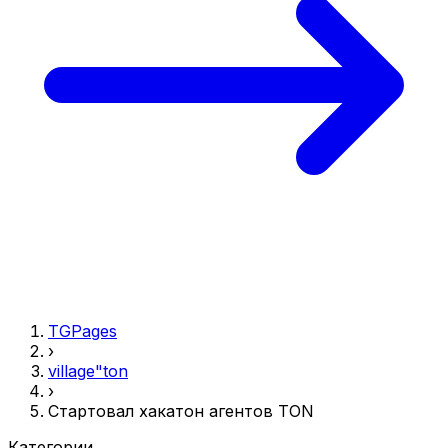
TGPages
›
village"ton
›
Стартовал хакатон агентов TON
Категории