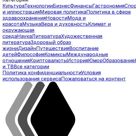
Культура
Технологии
Бизнес
Финансы
Гастрономия
Спо
и иллюстрация
Мировая политика
Политика в сфере
здравоохранения
Новости
Мода и
красота
Музыка
Вера и духовность
Климат и
окружающая
среда
Наука
Литература
Художественная
литература
Здоровый образ
жизни
Дизайн
Путешествия
Воспитание
детей
Философия
Комиксы
Международные
отношения
Криптовалюты
История
Юмор
Образование
и ТВ
Все категории
Политика конфиденциальности
Условия
использования сервиса
Пожаловаться на контент