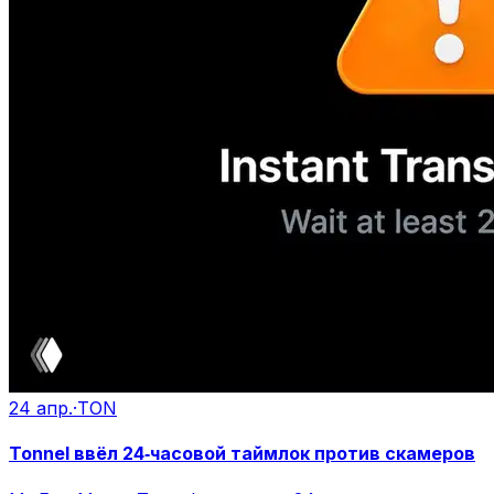
24 апр.
·
TON
Tonnel ввёл 24‑часовой таймлок против скамеров