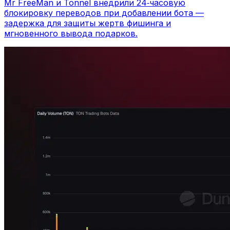
Mr FreeMan и Tonnel внедрили 24‑часовую
блокировку переводов при добавлении бота —
задержка для защиты жертв фишинга и
мгновенного вывода подарков.