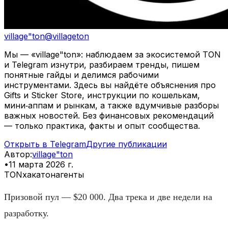
village"ton
@
villageton
Мы — «village"ton»: наблюдаем за экосистемой TON
и Telegram изнутри, разбираем тренды, пишем
понятные гайды и делимся рабочими
инструментами. Здесь вы найдёте объяснения про
Gifts и Sticker Store, инструкции по кошелькам,
мини‑аппам и рынкам, а также вдумчивые разборы
важных новостей. Без финансовых рекомендаций
— только практика, факты и опыт сообщества.
Открыть в Telegram
Другие публикации
Автор
:
village"ton
•
11 марта 2026 г.
TON
хакатон
агенты
Призовой пул — $20 000. Два трека и две недели на
разработку.