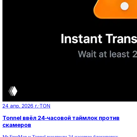
24 апр. 2026 г.
·
TON
Tonnel ввёл 24‑часовой таймлок против
скамеров
Mr FreeMan и Tonnel внедрили 24‑часовую блокировку