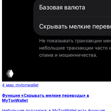
4 мар.
·
mytonwallet
Функция «Скрывать мелкие переводы» в
MyTonWallet
Небольшая подсказка: в MyTonWallet есть функция