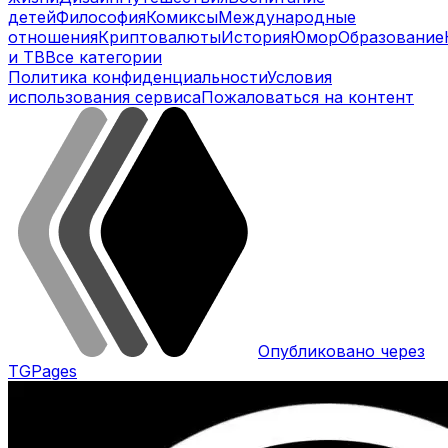
детей
Философия
Комиксы
Международные
отношения
Криптовалюты
История
Юмор
Образование
и ТВ
Все категории
Политика конфиденциальности
Условия
использования сервиса
Пожаловаться на контент
Опубликовано через
TGPages