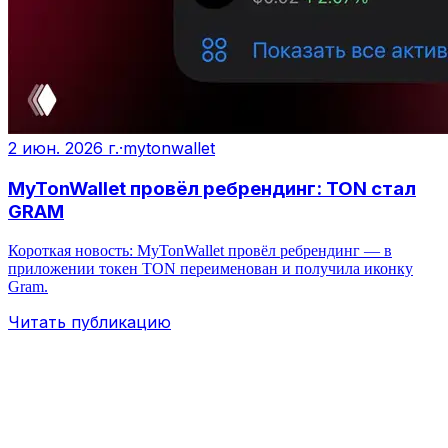
2 июн. 2026 г.
·
mytonwallet
MyTonWallet провёл ребрендинг: TON стал
GRAM
Короткая новость: MyTonWallet провёл ребрендинг — в
приложении токен TON переименован и получила иконку
Gram.
Читать публикацию