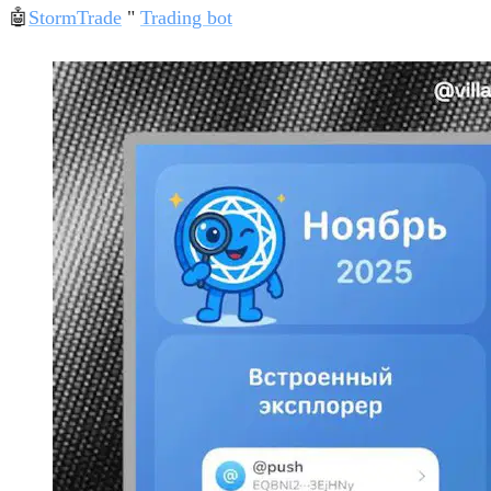
🤖
StormTrade
"
Trading bot