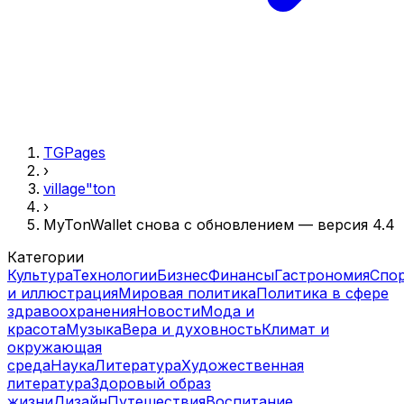
TGPages
›
village"ton
›
MyTonWallet снова с обновлением — версия 4.4
Категории
Культура
Технологии
Бизнес
Финансы
Гастрономия
Спо
и иллюстрация
Мировая политика
Политика в сфере
здравоохранения
Новости
Мода и
красота
Музыка
Вера и духовность
Климат и
окружающая
среда
Наука
Литература
Художественная
литература
Здоровый образ
жизни
Дизайн
Путешествия
Воспитание