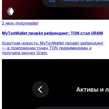
2 июн.
·
mytonwallet
MyTonWallet провёл ребрендинг: TON стал GRAM
Короткая новость: MyTonWallet провёл ребрендинг
— в приложении токен TON переименован и
получила иконку Gram.