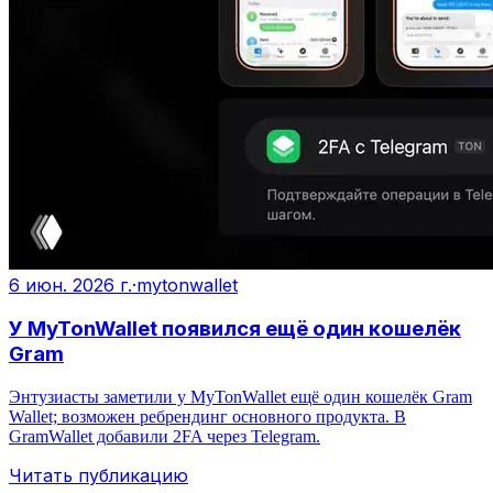
6 июн. 2026 г.
·
mytonwallet
У MyTonWallet появился ещё один кошелёк
Gram
Энтузиасты заметили у MyTonWallet ещё один кошелёк Gram
Wallet; возможен ребрендинг основного продукта. В
GramWallet добавили 2FA через Telegram.
Читать публикацию