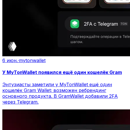
6 июн.
·
mytonwallet
У MyTonWallet появился ещё один кошелёк Gram
Энтузиасты заметили у MyTonWallet ещё один
кошелёк Gram Wallet; возможен ребрендинг
основного продукта. В GramWallet добавили 2FA
через Telegram.