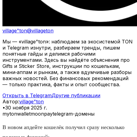
village"ton
@
villageton
Мы — «village"ton»: наблюдаем за экосистемой TON
и Telegram изнутри, разбираем тренды, пишем
понятные гайды и делимся рабочими
инструментами. Здесь вы найдёте объяснения про
Gifts и Sticker Store, инструкции по кошелькам,
мини‑аппам и рынкам, а также вдумчивые разборы
важных новостей. Без финансовых рекомендаций
— только практика, факты и опыт сообщества.
Открыть в Telegram
Другие публикации
Автор
:
village"ton
•
30 ноября 2025 г.
mytonwallet
moonpay
telegram-домены
В новом апдейте кошелёк получил сразу несколько
полезных функций: