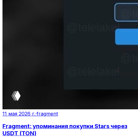
11 мая 2026 г.
·
fragment
Fragment: упоминания покупки Stars через
USDT (TON)