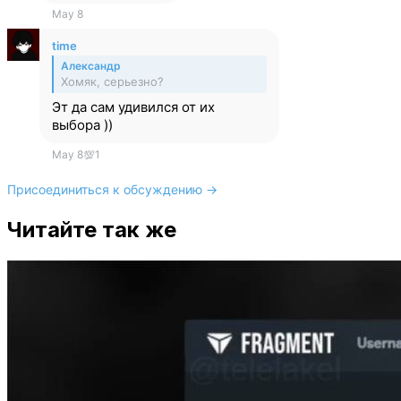
May 8
time
Александр
Хомяк, серьезно?
Эт да сам удивился от их
выбора ))
May 8
💯
1
Присоединиться к обсуждению →
Читайте так же