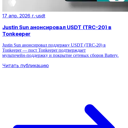
17 апр. 2026 г.
·
usdt
Justin Sun анонсировал USDT (TRC-20) в
Tonkeeper
Justin Sun анонсировал поддержку USDT (TRC‑20) в
Tonkeeper — пост Tonkeeper подтверждает
мультичейн‑поддержку и покрытие сетевых сборов Battery.
Читать публикацию