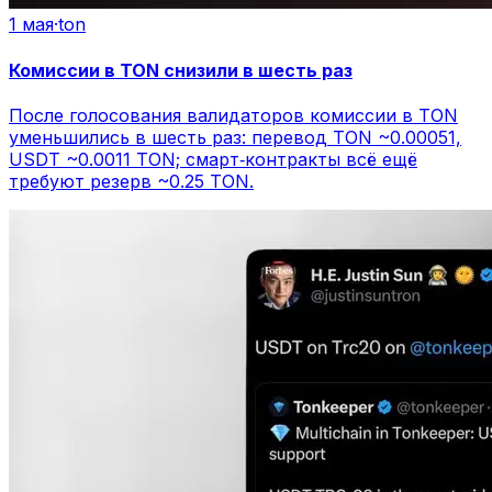
1 мая
·
ton
Комиссии в TON снизили в шесть раз
После голосования валидаторов комиссии в TON
уменьшились в шесть раз: перевод TON ~0.00051,
USDT ~0.0011 TON; смарт‑контракты всё ещё
требуют резерв ~0.25 TON.