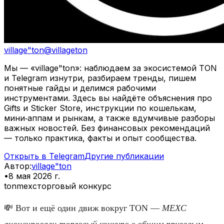
village"ton
@
villageton
Мы — «village"ton»: наблюдаем за экосистемой TON
и Telegram изнутри, разбираем тренды, пишем
понятные гайды и делимся рабочими
инструментами. Здесь вы найдёте объяснения про
Gifts и Sticker Store, инструкции по кошелькам,
мини‑аппам и рынкам, а также вдумчивые разборы
важных новостей. Без финансовых рекомендаций
— только практика, факты и опыт сообщества.
Открыть в Telegram
Другие публикации
Автор
:
village"ton
•
8 мая 2026 г.
ton
mexc
торговый конкурс
💸 Вот и ещё один движ вокруг TON —
MEXC
анонсировали торговый конкурс с общим призовым