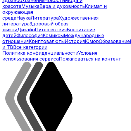
здравоохранения
Новости
Мода и
красота
Музыка
Вера и духовность
Климат и
окружающая
среда
Наука
Литература
Художественная
литература
Здоровый образ
жизни
Дизайн
Путешествия
Воспитание
детей
Философия
Комиксы
Международные
отношения
Криптовалюты
История
Юмор
Образование
и ТВ
Все категории
Политика конфиденциальности
Условия
использования сервиса
Пожаловаться на контент