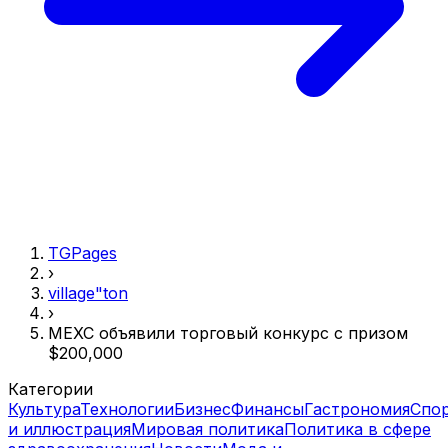
TGPages
›
village"ton
›
MEXC объявили торговый конкурс с призом
$200,000
Категории
Культура
Технологии
Бизнес
Финансы
Гастрономия
Спо
и иллюстрация
Мировая политика
Политика в сфере