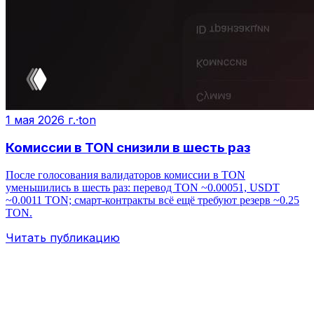
1 мая 2026 г.
·
ton
Комиссии в TON снизили в шесть раз
После голосования валидаторов комиссии в TON
уменьшились в шесть раз: перевод TON ~0.00051, USDT
~0.0011 TON; смарт‑контракты всё ещё требуют резерв ~0.25
TON.
Читать публикацию