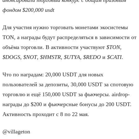
фондом $200,000 usdt
Для участия нужно торговать монетами экосистемы
TON, а награды будут распределяться в зависимости от
объёма торговли. В активности участвуют
$TON
,
$DOGS
,
$NOT
,
$HMSTR
,
$UTYA
,
$REDO
и
$CATI
.
Что по наградам: 20,000 USDT для новых
пользователей за депозиты, 30,000 USDT за спотовую
торговлю и ещё 150,000 USDT за фьючерсы. airdrop-
награды до $200 и фьючерсные бонусы до 200 USDT.
Активность проходит с 8 по 22 мая.
@villageton