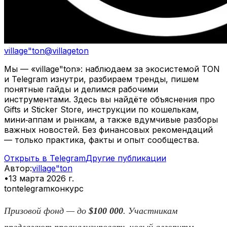
village"ton
@
villageton
Мы — «village"ton»: наблюдаем за экосистемой TON
и Telegram изнутри, разбираем тренды, пишем
понятные гайды и делимся рабочими
инструментами. Здесь вы найдёте объяснения про
Gifts и Sticker Store, инструкции по кошелькам,
мини‑аппам и рынкам, а также вдумчивые разборы
важных новостей. Без финансовых рекомендаций
— только практика, факты и опыт сообщества.
Открыть в Telegram
Другие публикации
Автор
:
village"ton
•
13 марта 2026 г.
ton
telegram
конкурс
Призовой фонд — до
$100 000
. Участникам
предлагают проанализировать новый алгоритм