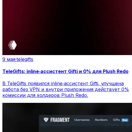
9 мая
·
telegifts
TeleGifts: inline‑ассистент Gifti и 0% для Plush Redo
В TeleGifts появился inline‑ассистент Gifti, улучшена
работа без VPN и внутри приложения действует 0%
комиссии для холдеров Plush Redo.