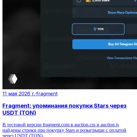
11 мая 2026 г.
·
fragment
Fragment: упоминания покупки Stars через
USDT (TON)
В тестовой версии fragment.com в auction.css и auction.js
найдены строки про покупку Stars и розыгрыши с оплатой
через USDT (TON).