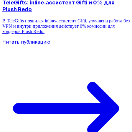
TeleGifts: inline‑ассистент Gifti и 0% для
Plush Redo
В TeleGifts появился inline‑ассистент Gifti, улучшена работа без
VPN и внутри приложения действует 0% комиссии для
холдеров Plush Redo.
Читать публикацию