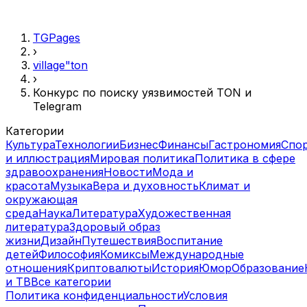
TGPages
›
village"ton
›
Конкурс по поиску уязвимостей TON и
Telegram
Категории
Культура
Технологии
Бизнес
Финансы
Гастрономия
Спо
и иллюстрация
Мировая политика
Политика в сфере
здравоохранения
Новости
Мода и
красота
Музыка
Вера и духовность
Климат и
окружающая
среда
Наука
Литература
Художественная
литература
Здоровый образ
жизни
Дизайн
Путешествия
Воспитание
детей
Философия
Комиксы
Международные
отношения
Криптовалюты
История
Юмор
Образование
и ТВ
Все категории
Политика конфиденциальности
Условия