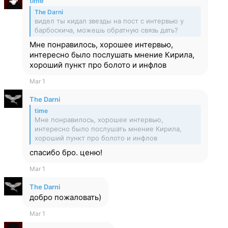
time
The Darni
видел ты кидал звезды на пост с интервью у
барбоскича, можешь обратную связь дать?
Мне понравилось, хорошее интервью,
интересно было послушать мнение Кирила,
хороший пункт про болото и инфлов
Mar 1
The Darni
time
Мне понравилось, хорошее интервью,
интересно было послушать мнение Кирила,
хороший пункт про болото и инфлов
спасибо бро. ценю!
Mar 1
The Darni
добро пожаловать)
Mar 1