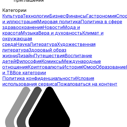
Категории
Культура
Технологии
Бизнес
Финансы
Гастрономия
Спо
и иллюстрация
Мировая политика
Политика в сфере
здравоохранения
Новости
Мода и
красота
Музыка
Вера и духовность
Климат и
окружающая
среда
Наука
Литература
Художественная
литература
Здоровый образ
жизни
Дизайн
Путешествия
Воспитание
детей
Философия
Комиксы
Международные
отношения
Криптовалюты
История
Юмор
Образование
и ТВ
Все категории
Политика конфиденциальности
Условия
использования сервиса
Пожаловаться на контент