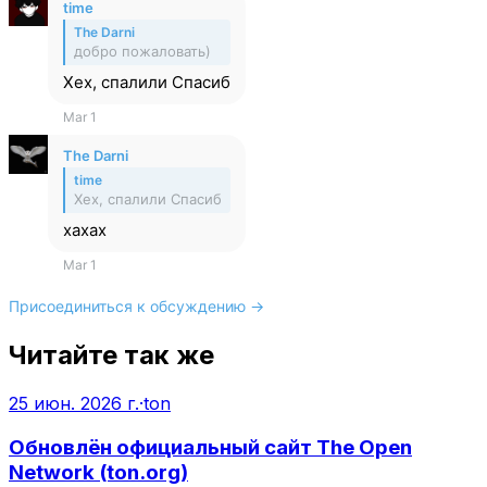
time
The Darni
добро пожаловать)
Хех, спалили Спасиб
Mar 1
The Darni
time
Хех, спалили Спасиб
хахах
Mar 1
Присоединиться к обсуждению →
Читайте так же
25 июн. 2026 г.
·
ton
Обновлён официальный сайт The Open
Network (ton.org)