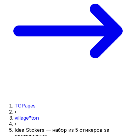
TGPages
›
village"ton
›
Idea Stickers — набор из 5 стикеров за
приглашения