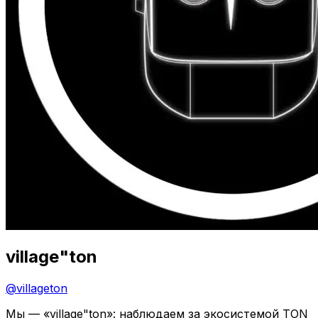
village"ton
@
villageton
Мы — «village"ton»: наблюдаем за экосистемой TON