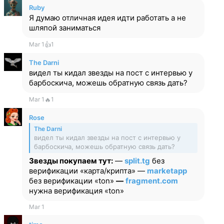
Ruby
Я думаю отличная идея идти работать а не
шляпой заниматься
Mar 1
👍
1
The Darni
видел ты кидал звезды на пост с интервью у
барбоскича, можешь обратную связь дать?
Mar 1
🔥
1
Rose
The Darni
видел ты кидал звезды на пост с интервью у
барбоскича, можешь обратную связь дать?
Звезды покупаем тут:
—
split.tg
без
верификации «карта/крипта» —
marketapp
без верификации «ton»
—
fragment.com
нужна верификация «ton»
Mar 1