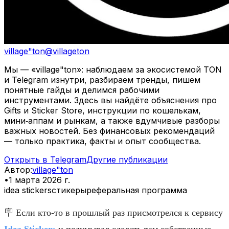
village"ton
@
villageton
Мы — «village"ton»: наблюдаем за экосистемой TON
и Telegram изнутри, разбираем тренды, пишем
понятные гайды и делимся рабочими
инструментами. Здесь вы найдёте объяснения про
Gifts и Sticker Store, инструкции по кошелькам,
мини‑аппам и рынкам, а также вдумчивые разборы
важных новостей. Без финансовых рекомендаций
— только практика, факты и опыт сообщества.
Открыть в Telegram
Другие публикации
Автор
:
village"ton
•
1 марта 2026 г.
idea stickers
стикеры
реферальная программа
🪧 Если кто-то в прошлый раз присмотрелся к сервису
Idea Stickers
и подумывал сделать там собственные