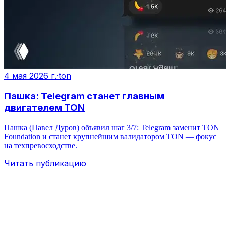
4 мая 2026 г.
·
ton
Пашка: Telegram станет главным
двигателем TON
Пашка (Павел Дуров) объявил шаг 3/7: Telegram заменит TON
Foundation и станет крупнейшим валидатором TON — фокус
на техпревосходстве.
Читать публикацию