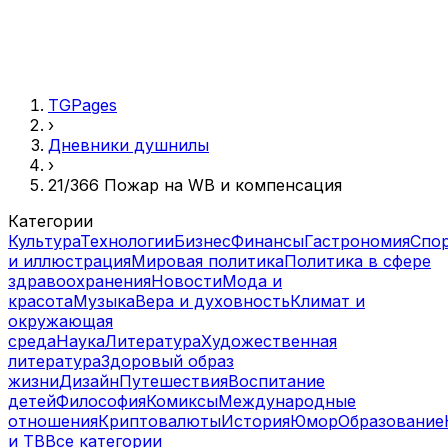
TGPages
›
Дневники душнилы
›
21/366 Пожар на WB и компенсация
Категории
Культура
Технологии
Бизнес
Финансы
Гастрономия
Спо
и иллюстрация
Мировая политика
Политика в сфере
здравоохранения
Новости
Мода и
красота
Музыка
Вера и духовность
Климат и
окружающая
среда
Наука
Литература
Художественная
литература
Здоровый образ
жизни
Дизайн
Путешествия
Воспитание
детей
Философия
Комиксы
Международные
отношения
Криптовалюты
История
Юмор
Образование
и ТВ
Все категории