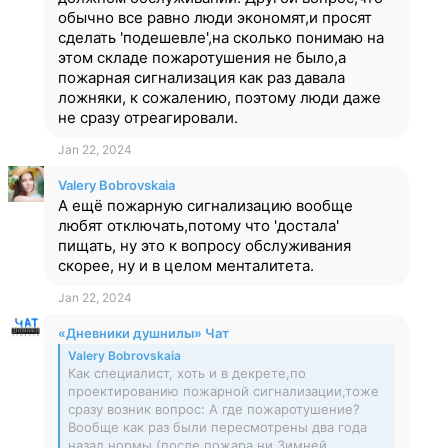
обычно все равно люди экономят,и просят
сделать 'подешевле',на сколько понимаю на
этом складе пожаротушения не было,а
пожарная сигнализация как раз давала
ложняки, к сожалению, поэтому люди даже
не сразу отреагировали.
Jan 22, 2024
Valery Bobrovskaia
А ещё пожарную сигнализацию вообще
любят отключать,потому что 'достала'
пищать, ну это к вопросу обслуживания
скорее, ну и в целом менталитета.
Jan 22, 2024
«Дневники душнилы» Чат
Valery Bobrovskaia
Как специалист, хоть и в декрете,по
проектированию пожарной сигнализации,тоже
сразу возник вопрос: А где пожаротушение?
Вообще как раз были пересмотрены два года
назад нормы (после пожара ни Зимней