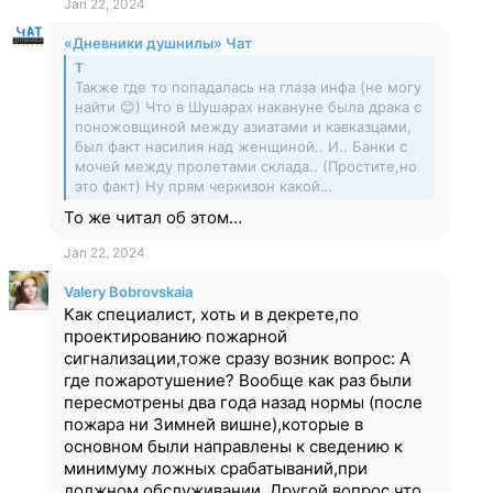
Jan 22, 2024
«Дневники душнилы» Чат
T
Также где то попадалась на глаза инфа (не могу
найти 😊) Что в Шушарах накануне была драка с
поножовщиной между азиатами и кавказцами,
был факт насилия над женщиной.. И.. Банки с
мочей между пролетами склада.. (Простите,но
это факт) Ну прям черкизон какой…
То же читал об этом…
Jan 22, 2024
Valery Bobrovskaia
Как специалист, хоть и в декрете,по
проектированию пожарной
сигнализации,тоже сразу возник вопрос: А
где пожаротушение? Вообще как раз были
пересмотрены два года назад нормы (после
пожара ни Зимней вишне),которые в
основном были направлены к сведению к
минимуму ложных срабатываний,при
должном обслуживании. Другой вопрос,что