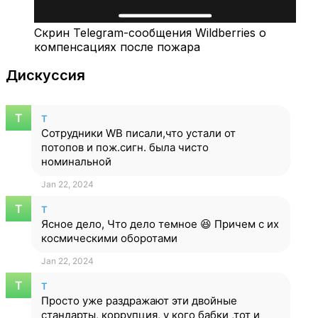
Скрин Telegram-сообщения Wildberries о
компенсациях после пожара
Дискуссия
T
Сотрудники WB писали,что устали от
потопов и пож.сигн. была чисто
номинальной
Jan 22, 2024
T
Ясное дело, Что дело темное 😆 Причем с их
космическими оборотами
Jan 22, 2024
T
Просто уже раздражают эти двойные
стандарты, коррупция, у кого бабки ,тот и