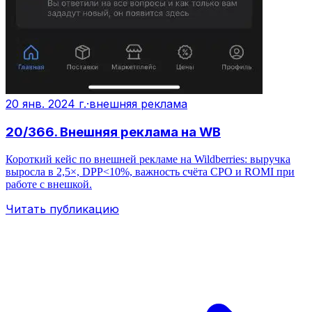
20 янв. 2024 г.
·
внешняя реклама
20/366. Внешняя реклама на WB
Короткий кейс по внешней рекламе на Wildberries: выручка
выросла в 2,5×, DРР<10%, важность счёта CPO и ROMI при
работе с внешкой.
Читать публикацию