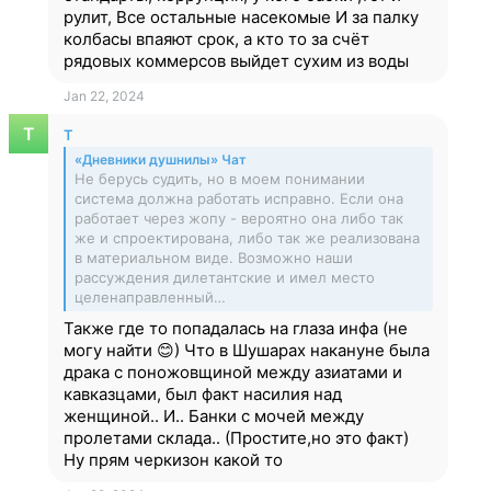
рулит, Все остальные насекомые И за палку
колбасы впаяют срок, а кто то за счёт
рядовых коммерсов выйдет сухим из воды
Jan 22, 2024
T
«Дневники душнилы» Чат
Не берусь судить, но в моем понимании
система должна работать исправно. Если она
работает через жопу - вероятно она либо так
же и спроектирована, либо так же реализована
в материальном виде. Возможно наши
рассуждения дилетантские и имел место
целенаправленный…
Также где то попадалась на глаза инфа (не
могу найти 😊) Что в Шушарах накануне была
драка с поножовщиной между азиатами и
кавказцами, был факт насилия над
женщиной.. И.. Банки с мочей между
пролетами склада.. (Простите,но это факт)
Ну прям черкизон какой то