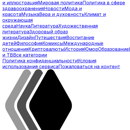
и иллюстрация
Мировая политика
Политика в сфере
здравоохранения
Новости
Мода и
красота
Музыка
Вера и духовность
Климат и
окружающая
среда
Наука
Литература
Художественная
литература
Здоровый образ
жизни
Дизайн
Путешествия
Воспитание
детей
Философия
Комиксы
Международные
отношения
Криптовалюты
История
Юмор
Образование
и ТВ
Все категории
Политика конфиденциальности
Условия
использования сервиса
Пожаловаться на контент