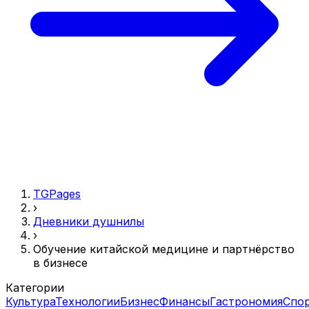
TGPages
›
Дневники душнилы
›
Обучение китайской медицине и партнёрство
в бизнесе
Категории
Культура
Технологии
Бизнес
Финансы
Гастрономия
Спо