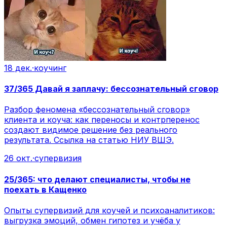
18 дек.
·
коучинг
37/365 Давай я заплачу: бессознательный сговор
Разбор феномена «бессознательный сговор»
клиента и коуча: как переносы и контрперенос
создают видимое решение без реального
результата. Ссылка на статью НИУ ВШЭ.
26 окт.
·
супервизия
25/365: что делают специалисты, чтобы не
поехать в Кащенко
Опыты супервизий для коучей и психоаналитиков:
выгрузка эмоций, обмен гипотез и учёба у