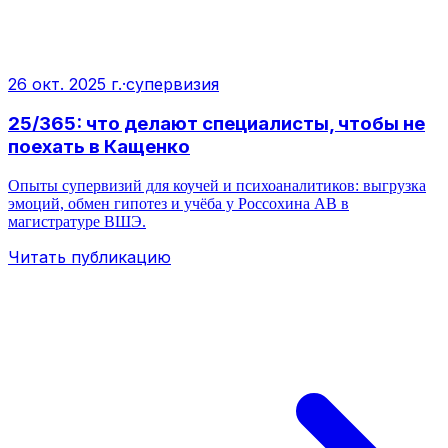
26 окт. 2025 г.
·
супервизия
25/365: что делают специалисты, чтобы не
поехать в Кащенко
Опыты супервизий для коучей и психоаналитиков: выгрузка
эмоций, обмен гипотез и учёба у Россохина АВ в
магистратуре ВШЭ.
Читать публикацию