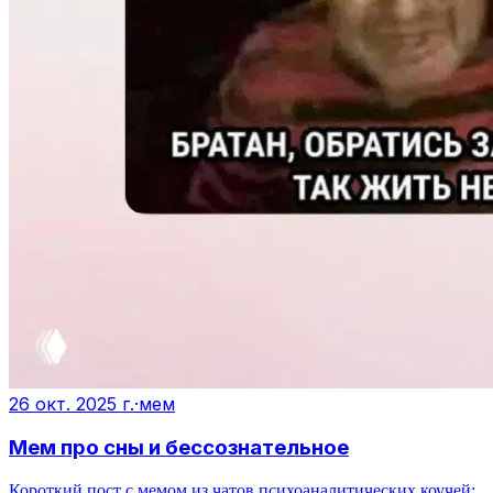
26 окт. 2025 г.
·
мем
Мем про сны и бессознательное
Короткий пост с мемом из чатов психоаналитических коучей: