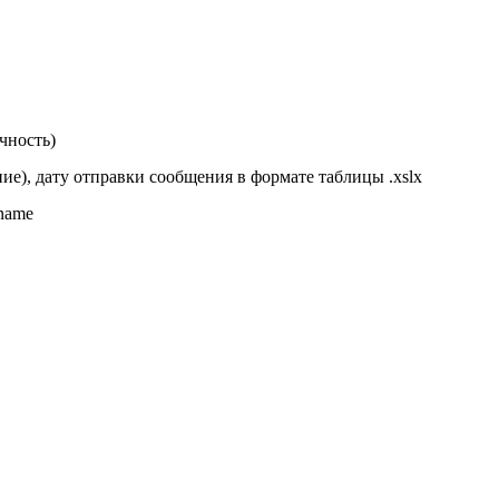
чность)
ние), дату отправки сообщения в формате таблицы .xslx
name