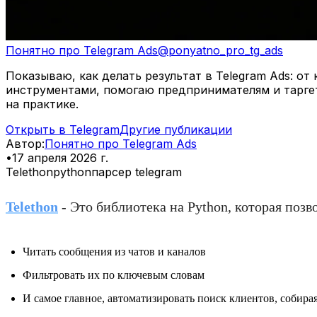
Понятно про Telegram Ads
@
ponyatno_pro_tg_ads
Показываю, как делать результат в Telegram Ads: о
инструментами, помогаю предпринимателям и тарге
на практике.
Открыть в Telegram
Другие публикации
Автор
:
Понятно про Telegram Ads
•
17 апреля 2026 г.
Telethon
python
парсер telegram
Telethon
- Это библиотека на Python, которая позв
Читать сообщения из чатов и каналов
Фильтровать их по ключевым словам
И самое главное, автоматизировать поиск клиентов, собира