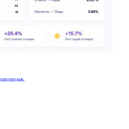
gram‑продаж.