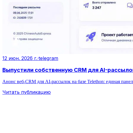
12 июн. 2026 г.
·
telegram
Выпустили собственную CRM для AI-рассылок
Анонс веб‑CRM для AI‑рассылок на базе Telethon: единая пане
Читать публикацию