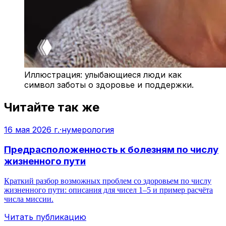
Иллюстрация: улыбающиеся люди как
символ заботы о здоровье и поддержки.
Читайте так же
16 мая 2026 г.
·
нумерология
Предрасположенность к болезням по числу
жизненного пути
Краткий разбор возможных проблем со здоровьем по числу
жизненного пути: описания для чисел 1–5 и пример расчёта
числа миссии.
Читать публикацию