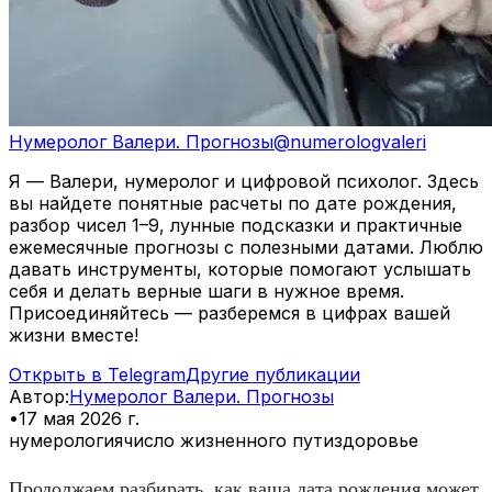
Нумеролог Валери. Прогнозы
@
numerologvaleri
Я — Валери, нумеролог и цифровой психолог. Здесь
вы найдете понятные расчеты по дате рождения,
разбор чисел 1–9, лунные подсказки и практичные
ежемесячные прогнозы с полезными датами. Люблю
давать инструменты, которые помогают услышать
себя и делать верные шаги в нужное время.
Присоединяйтесь — разберемся в цифрах вашей
жизни вместе!
Открыть в Telegram
Другие публикации
Автор
:
Нумеролог Валери. Прогнозы
•
17 мая 2026 г.
нумерология
число жизненного пути
здоровье
Продолжаем разбирать, как ваша дата рождения может