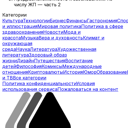
числу ЖП — часть 2
Категории
Культура
Технологии
Бизнес
Финансы
Гастрономия
Спо
и иллюстрация
Мировая политика
Политика в сфере
здравоохранения
Новости
Мода и
красота
Музыка
Вера и духовность
Климат и
окружающая
среда
Наука
Литература
Художественная
литература
Здоровый образ
жизни
Дизайн
Путешествия
Воспитание
детей
Философия
Комиксы
Международные
отношения
Криптовалюты
История
Юмор
Образование
и ТВ
Все категории
Политика конфиденциальности
Условия
использования сервиса
Пожаловаться на контент