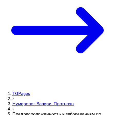
TGPages
›
Нумеролог Валери. Прогнозы
›
Предрасположенность к заболеваниям по