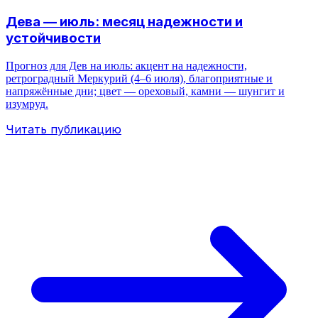
Дева — июль: месяц надежности и
устойчивости
Прогноз для Дев на июль: акцент на надежности,
ретроградный Меркурий (4–6 июля), благоприятные и
напряжённые дни; цвет — ореховый, камни — шунгит и
изумруд.
Читать публикацию