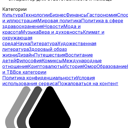
Категории
Культура
Технологии
Бизнес
Финансы
Гастрономия
Спо
и иллюстрация
Мировая политика
Политика в сфере
здравоохранения
Новости
Мода и
красота
Музыка
Вера и духовность
Климат и
окружающая
среда
Наука
Литература
Художественная
литература
Здоровый образ
жизни
Дизайн
Путешествия
Воспитание
детей
Философия
Комиксы
Международные
отношения
Криптовалюты
История
Юмор
Образование
и ТВ
Все категории
Политика конфиденциальности
Условия
использования сервиса
Пожаловаться на контент