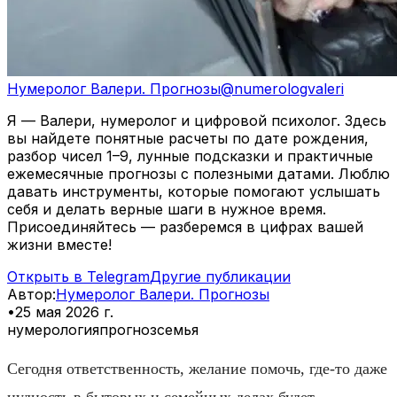
Нумеролог Валери. Прогнозы
@
numerologvaleri
Я — Валери, нумеролог и цифровой психолог. Здесь
вы найдете понятные расчеты по дате рождения,
разбор чисел 1–9, лунные подсказки и практичные
ежемесячные прогнозы с полезными датами. Люблю
давать инструменты, которые помогают услышать
себя и делать верные шаги в нужное время.
Присоединяйтесь — разберемся в цифрах вашей
жизни вместе!
Открыть в Telegram
Другие публикации
Автор
:
Нумеролог Валери. Прогнозы
•
25 мая 2026 г.
нумерология
прогноз
семья
Сегодня ответственность, желание помочь, где-то даже
нудность в бытовых и семейных делах будет