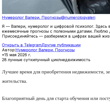
Нумеролог Валери. Прогнозы
@
numerologvaleri
Я — Валери, нумеролог и цифровой психолог. Здесь 
ежемесячные прогнозы с полезными датами. Люблю д
Присоединяйтесь — разберемся в цифрах вашей жиз
Открыть в Telegram
Другие публикации
Автор
:
Нумеролог Валери. Прогнозы
•
15 мая 2026 г.
28 лунные сутки
лунный цикл
недвижимость
Лучшее время для приобретения недвижимости, зем
жительства.
Благоприятный день для старта обучения или пост