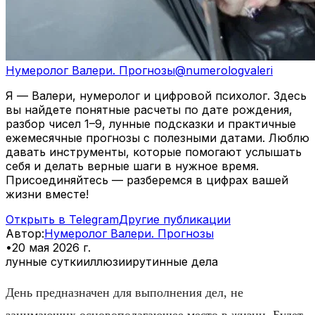
Нумеролог Валери. Прогнозы
@
numerologvaleri
Я — Валери, нумеролог и цифровой психолог. Здесь
вы найдете понятные расчеты по дате рождения,
разбор чисел 1–9, лунные подсказки и практичные
ежемесячные прогнозы с полезными датами. Люблю
давать инструменты, которые помогают услышать
себя и делать верные шаги в нужное время.
Присоединяйтесь — разберемся в цифрах вашей
жизни вместе!
Открыть в Telegram
Другие публикации
Автор
:
Нумеролог Валери. Прогнозы
•
20 мая 2026 г.
лунные сутки
иллюзии
рутинные дела
День предназначен для выполнения дел, не
занимающих основополагающее место в жизни. Будет