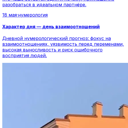
разобраться в идеальном партнёре.
18 мая
·
нумерология
Характер дня — день взаимоотношений
Дневной нумерологический прогноз: фокус на
взаимоотношениях, уязвимость перед переменами,
высокая выносливость и риск ошибочного
восприятия людей.