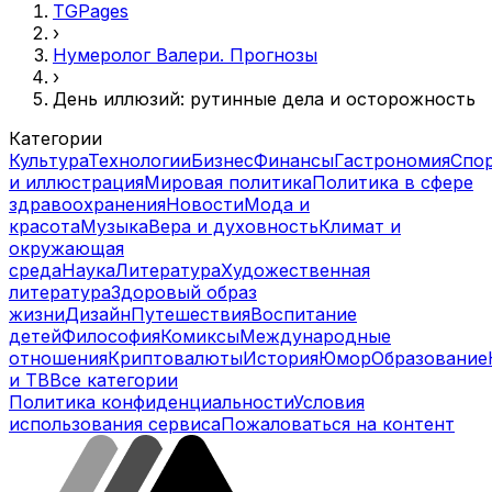
TGPages
›
Нумеролог Валери. Прогнозы
›
День иллюзий: рутинные дела и осторожность
Категории
Культура
Технологии
Бизнес
Финансы
Гастрономия
Спо
и иллюстрация
Мировая политика
Политика в сфере
здравоохранения
Новости
Мода и
красота
Музыка
Вера и духовность
Климат и
окружающая
среда
Наука
Литература
Художественная
литература
Здоровый образ
жизни
Дизайн
Путешествия
Воспитание
детей
Философия
Комиксы
Международные
отношения
Криптовалюты
История
Юмор
Образование
и ТВ
Все категории
Политика конфиденциальности
Условия
использования сервиса
Пожаловаться на контент