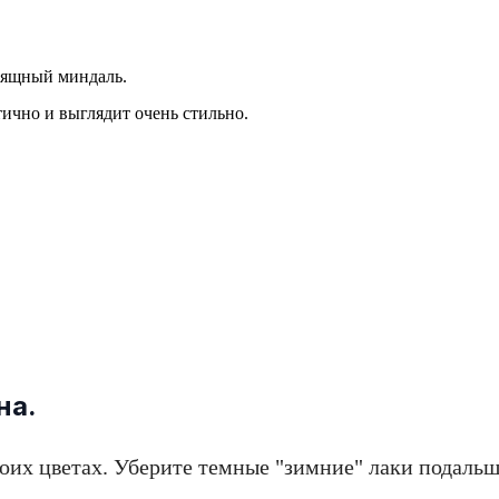
зящный миндаль.
ично и выглядит очень стильно.
на.
воих цветах. Уберите темные "зимние" лаки подаль