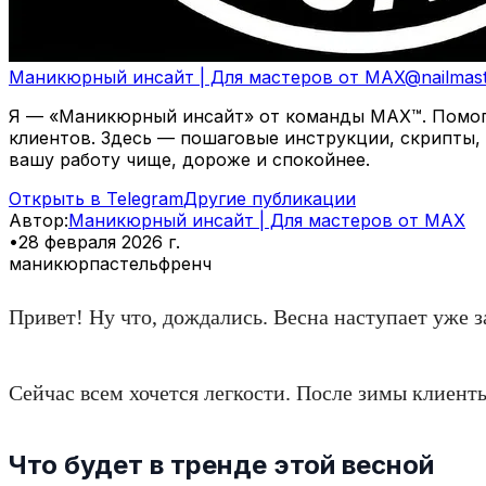
Маникюрный инсайт | Для мастеров от MAX
@
nailmas
Я — «Маникюрный инсайт» от команды MAX™. Помогаю
клиентов. Здесь — пошаговые инструкции, скрипты,
вашу работу чище, дороже и спокойнее.
Открыть в Telegram
Другие публикации
Автор
:
Маникюрный инсайт | Для мастеров от MAX
•
28 февраля 2026 г.
маникюр
пастель
френч
Привет! Ну что, дождались. Весна наступает уже 
Сейчас всем хочется легкости. После зимы клиент
Что будет в тренде этой весной